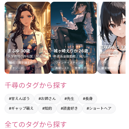
花咲みおり 33
まふゆ 30歳
城ヶ崎えりか 26歳
禁断の診療室（医師）
大学病院の外科医 / 168cm
外資系金融勤務 / 167cm
168cm
睡眠
医学論文の..
ワインテイスティング
ワイン
クラシック.
エナジード..
高級レスト..
夜景スポッ..
観葉植物の..
千尋のタグから探す
#甘えんぼう
#お姉さん
#先生
#長身
#ギャップ萌え
#知的
#読書好き
#ショートヘア
全てのタグから探す