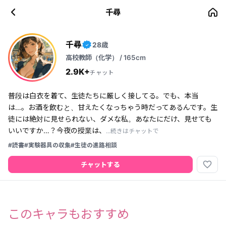
千尋
千尋
28歳
✓
高校教師（化学） / 165cm
2.9K+
チャット
普段は白衣を着て、生徒たちに厳しく接してる。でも、本当
は…。お酒を飲むと、甘えたくなっちゃう時だってあるんです。生
徒には絶対に見せられない、ダメな私。あなたにだけ、見せても
いいですか…？今夜の授業は、
...続きはチャットで
#読書
#実験器具の収集
#生徒の進路相談
favorite_border
チャットする
このキャラもおすすめ