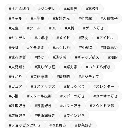
#甘えんぼう
#ツンデレ
#異世界
#高校生
#ギャル
#大学生
#お姉さん
#小悪魔
#大和撫子
#先生
#クール
#OL
#束縛
#ゲーム好き
#ヤンデレ
#お嬢様
#メイド
#巫女
#アイドル
#長身
#ケモミミ
#尽くし系
#独占欲
#計算高い
#依存体質
#儚げ
#透明感
#ギャップ萌え
#知的
#人見知り
#寂しがり屋
#努力家
#いたずら好き
#強がり
#芸術家肌
#情熱的
#ポジティブ
#ピュア
#ミステリアス
#おしゃべり
#スレンダー
#小柄
#スタイル抜群
#スポーツ好き
#カラオケ好き
#料理好き
#読書好き
#カフェ好き
#アウトドア派
#雑貨好き
#美術館好き
#ワイン好き
#ショッピング好き
#写真好き
#お茶好き