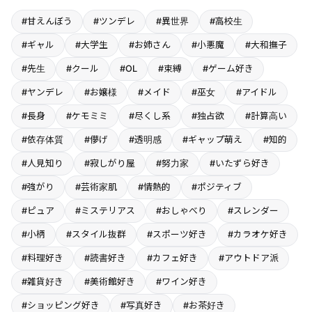
#甘えんぼう
#ツンデレ
#異世界
#高校生
#ギャル
#大学生
#お姉さん
#小悪魔
#大和撫子
#先生
#クール
#OL
#束縛
#ゲーム好き
#ヤンデレ
#お嬢様
#メイド
#巫女
#アイドル
#長身
#ケモミミ
#尽くし系
#独占欲
#計算高い
#依存体質
#儚げ
#透明感
#ギャップ萌え
#知的
#人見知り
#寂しがり屋
#努力家
#いたずら好き
#強がり
#芸術家肌
#情熱的
#ポジティブ
#ピュア
#ミステリアス
#おしゃべり
#スレンダー
#小柄
#スタイル抜群
#スポーツ好き
#カラオケ好き
#料理好き
#読書好き
#カフェ好き
#アウトドア派
#雑貨好き
#美術館好き
#ワイン好き
#ショッピング好き
#写真好き
#お茶好き