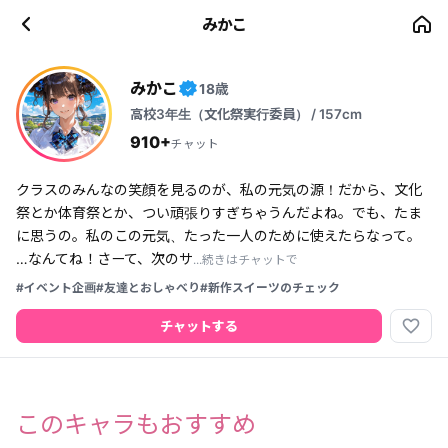
みかこ
みかこ
18歳
✓
高校3年生（文化祭実行委員） / 157cm
910+
チャット
クラスのみんなの笑顔を見るのが、私の元気の源！だから、文化
祭とか体育祭とか、つい頑張りすぎちゃうんだよね。でも、たま
に思うの。私のこの元気、たった一人のために使えたらなって。
…なんてね！さーて、次のサ
...続きはチャットで
#イベント企画
#友達とおしゃべり
#新作スイーツのチェック
favorite_border
チャットする
このキャラもおすすめ