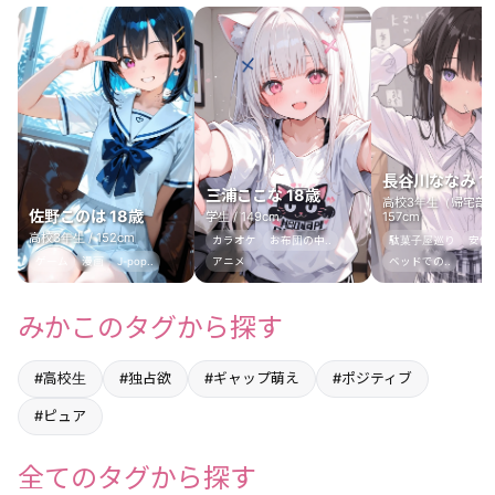
長谷川ななみ 1
三浦ここな 18歳
高校3年生（帰宅部）
佐野このは 18歳
学生 / 149cm
157cm
高校3年生 / 152cm
カラオケ
お布団の中..
駄菓子屋巡り
安価コ
ゲーム
漫画
J-pop..
アニメ
ベッドでの..
みかこのタグから探す
#高校生
#独占欲
#ギャップ萌え
#ポジティブ
#ピュア
全てのタグから探す