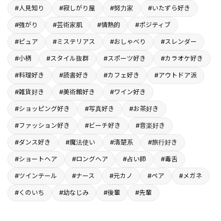
#人見知り
#寂しがり屋
#努力家
#いたずら好き
#強がり
#芸術家肌
#情熱的
#ポジティブ
#ピュア
#ミステリアス
#おしゃべり
#スレンダー
#小柄
#スタイル抜群
#スポーツ好き
#カラオケ好き
#料理好き
#読書好き
#カフェ好き
#アウトドア派
#雑貨好き
#美術館好き
#ワイン好き
#ショッピング好き
#写真好き
#お茶好き
#ファッション好き
#ビーチ好き
#音楽好き
#ダンス好き
#魔法使い
#清楚系
#旅行好き
#ショートヘア
#ロングヘア
#占い師
#毒舌
#ツインテール
#ナース
#元カノ
#ペア
#メガネ
#くのいち
#幼なじみ
#後輩
#先輩