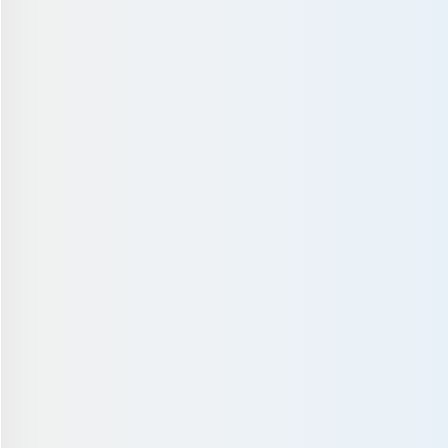
歳
一条みさ 22歳
まふゆ 30歳
椿ゆかり 2
ホステ
大学院1年生（フランス文学
専攻） / 164cm
大学病院の外科医 / 168cm
和服モデル / 1
..
フランス映画鑑賞
睡眠
医学論文の..
着物コーディ
美術館巡り
小説翻訳
エナジード..
和菓子巡り