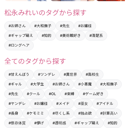
出す強いご褒美まで進む。
松永みれいのタグから探す
#お姉さん
#大和撫子
#先生
#お嬢様
#ギャップ萌え
#知的
#美術館好き
#清楚系
#ロングヘア
全てのタグから探す
#甘えんぼう
#ツンデレ
#異世界
#高校生
#ギャル
#大学生
#お姉さん
#小悪魔
#大和撫子
#先生
#クール
#OL
#束縛
#ゲーム好き
#ヤンデレ
#お嬢様
#メイド
#巫女
#アイドル
#長身
#ケモミミ
#尽くし系
#独占欲
#計算高い
#依存体質
#儚げ
#透明感
#ギャップ萌え
#知的