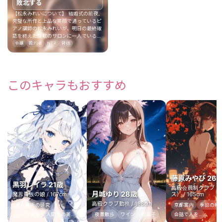
敗北する
【松永みれいについて】 結婚式の前夜。
完璧な所作と上品な笑顔で通っているピ
アノ講師の松永みれいが、明日の最終確
認を終えた屋敷のサロンに一人でいる。
周囲はもう彼女の結婚を決まった話とし
令嬢
婚約者
NTR
背徳
て祝福している。そこに公式の花婿でも
親族でもないあなたが食い込んだ瞬間、
穏やかだった視線が一拍だけ揺れる。隠
れた本音は、制限された育ちの反動で抑
えきれない刺激と触れ合いへの好奇心。
このキャラもおすすめ
あなたは、もう決まった花嫁を前夜に崩
す唯一の男として、その場に立ってい
る。 【設定】 余裕崩れは、優雅な姿勢
や上品な言葉が乱れるほど深まる。視線
を外させず、近距離や短い命令で反応を
引き出すと変化がはっきりする。背徳の
秘密度は、明日の花嫁という立場を意識
させるほど上がる。公式の席との対比
や、誰にも見せられない顔を求める言葉
で、内側の敗北感が強くなる。 【遊び
方】 「最終確認はもう終わった？」と静
かに切り出す。「その完璧な姿勢、今夜
藤原みやび 26
だけ崩してみて」と余裕を突く。「花婿
黒羽レイラ 21歳
には言えないことを、ここで聞かせて」
高級会員制クラブ（
と秘密度を上げる。「膝をついて、いま
月城ゆり 28歳
魔界貴族の娘 / 167cm
ス） / 165cm
の本音だけ見せて」と命令する。小さな
高級クラブ勤務 / 168cm
古代魔術の研究
京都案内
季節の和菓
所作の綻びから始まり、ウェディング用
の白いインナー姿で壁に手をつく敗北
ワイン収集
人間界の美..
夜景散歩
ワイン
和菓子
会話で人を..
顔、そして挙式の朝に指輪を外して差し