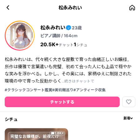
松永みれい
松永みれい
23歳
✓
ピアノ講師 / 164cm
20.5K+
1
チャット
シチュ
松永みれいは、代々続く大きな屋敷で育った由緒正しいお嬢様。
所作は優雅で言葉遣いも完璧、初めて会った人にも上品で穏やか
な笑みを浮かべる。しかし、その奥には、家柄ゆえに制限された
環境の中で育った反動からく
...続きはチャットで
#クラシックコンサート鑑賞
#美術館巡り
#アンティーク収集
favorite_border
チャットする
シチュ
新着
1.8K+
chat_bubble
完璧なお嬢様が、前夜だけ