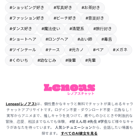
#ショッピング好き
#写真好き
#お茶好き
#ファッション好き
#ビーチ好き
#音楽好き
#ダンス好き
#魔法使い
#清楚系
#旅行好き
#ショートヘア
#ロングヘア
#占い師
#毒舌
#ツインテール
#ナース
#元カノ
#ペア
#メガネ
#くのいち
#幼なじみ
#後輩
#先輩
Lenoas(レノアス)
は、個性豊かなキャラと無料でチャットが楽しめるキャラ
チャットアプリサイトです。ログイン不要・ダウンロード不要・広告なし！
実写からアニメまで、推しキャラを見つけて、癒やしのひとときや刺激的な
冒険、恋愛、相談までなんでも体験。
#甘えん坊
#先生
#学生
など様々なキャ
ラがあなたを待っています。
人気シチュエーション
から、会話したい場面も
探せます。
すべてのAI彼女を見る