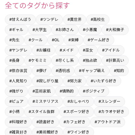
全てのタグから探す
#甘えんぼう
#ツンデレ
#異世界
#高校生
#ギャル
#大学生
#お姉さん
#小悪魔
#大和撫子
#先生
#クール
#OL
#束縛
#ゲーム好き
#ヤンデレ
#お嬢様
#メイド
#巫女
#アイドル
#長身
#ケモミミ
#尽くし系
#独占欲
#計算高い
#依存体質
#儚げ
#透明感
#ギャップ萌え
#知的
#人見知り
#寂しがり屋
#努力家
#いたずら好き
#強がり
#芸術家肌
#情熱的
#ポジティブ
#ピュア
#ミステリアス
#おしゃべり
#スレンダー
#小柄
#スタイル抜群
#スポーツ好き
#カラオケ好き
#料理好き
#読書好き
#カフェ好き
#アウトドア派
#雑貨好き
#美術館好き
#ワイン好き