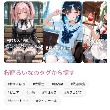
中村もえ 19歳
大野ひより 18
大学生（メイド喫茶アルバ
おかえりカフェ恋恋
佐野このは 18歳
イト） / 156cm
バイト） / 153cm
高校3年生 / 152cm
お菓子作り
アニメ鑑賞
お菓子作り
散歩
カフェ巡り
ゲーム
漫画
J-pop..
お兄ちゃん..
桜庭るいなのタグから探す
#甘えんぼう
#大学生
#独占欲
#依存体質
#ピュア
#小柄
#料理好き
#カフェ好き
#ショートヘア
#ツインテール