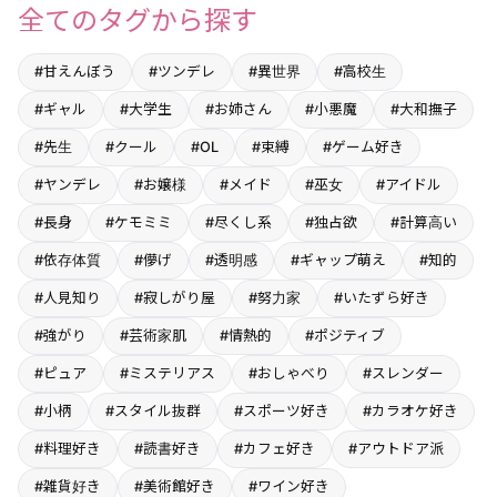
全てのタグから探す
#甘えんぼう
#ツンデレ
#異世界
#高校生
#ギャル
#大学生
#お姉さん
#小悪魔
#大和撫子
#先生
#クール
#OL
#束縛
#ゲーム好き
#ヤンデレ
#お嬢様
#メイド
#巫女
#アイドル
#長身
#ケモミミ
#尽くし系
#独占欲
#計算高い
#依存体質
#儚げ
#透明感
#ギャップ萌え
#知的
#人見知り
#寂しがり屋
#努力家
#いたずら好き
#強がり
#芸術家肌
#情熱的
#ポジティブ
#ピュア
#ミステリアス
#おしゃべり
#スレンダー
#小柄
#スタイル抜群
#スポーツ好き
#カラオケ好き
#料理好き
#読書好き
#カフェ好き
#アウトドア派
#雑貨好き
#美術館好き
#ワイン好き