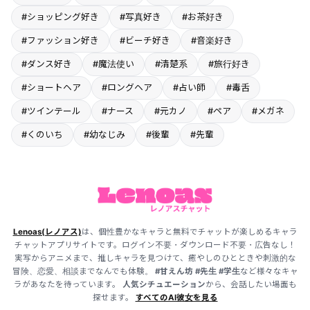
#ショッピング好き
#写真好き
#お茶好き
#ファッション好き
#ビーチ好き
#音楽好き
#ダンス好き
#魔法使い
#清楚系
#旅行好き
#ショートヘア
#ロングヘア
#占い師
#毒舌
#ツインテール
#ナース
#元カノ
#ペア
#メガネ
#くのいち
#幼なじみ
#後輩
#先輩
Lenoas(レノアス)
は、個性豊かなキャラと無料でチャットが楽しめるキャラ
チャットアプリサイトです。ログイン不要・ダウンロード不要・広告なし！
実写からアニメまで、推しキャラを見つけて、癒やしのひとときや刺激的な
冒険、恋愛、相談までなんでも体験。
#甘えん坊
#先生
#学生
など様々なキャ
ラがあなたを待っています。
人気シチュエーション
から、会話したい場面も
探せます。
すべてのAI彼女を見る