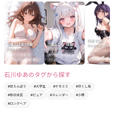
怜奈 21歳
七瀬こはる 19歳
三浦ここな 18歳
元社長令嬢 / 166cm
大学生 / 158cm
学生 / 149cm
アフタヌーンティー(
ぎゅーってすること
カラオケ
お布団の中..
もの)
おそろいの..
一緒に寝る..
アニメ
経済新聞を..
節約術
石川ゆあのタグから探す
#甘えんぼう
#大学生
#ケモミミ
#尽くし系
#依存体質
#ピュア
#スレンダー
#小柄
#ロングヘア