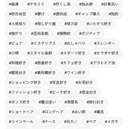
#長身
#ケモミミ
#尽くし系
#独占欲
#計算高い
#依存体質
#儚げ
#透明感
#ギャップ萌え
#知的
#人見知り
#寂しがり屋
#努力家
#いたずら好き
#強がり
#芸術家肌
#情熱的
#ポジティブ
#ピュア
#ミステリアス
#おしゃべり
#スレンダー
#小柄
#スタイル抜群
#スポーツ好き
#カラオケ好き
#料理好き
#読書好き
#カフェ好き
#アウトドア派
#雑貨好き
#美術館好き
#ワイン好き
#ショッピング好き
#写真好き
#お茶好き
#ファッション好き
#ビーチ好き
#音楽好き
#ダンス好き
#魔法使い
#清楚系
#旅行好き
#ショートヘア
#ロングヘア
#占い師
#毒舌
#ツインテール
#ナース
#元カノ
#ペア
#メガネ