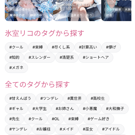
魔法専攻） / 157cm
/ 160cm
雪山の神殿に仕える白髪の
巫女 / 160cm
氷結晶の標本収集
クラゲ観察
水族館
魔導書の読..
静寂の中で..
氷細工
温泉巡り
祈り
読書
氷室リコのタグから探す
#クール
#束縛
#尽くし系
#計算高い
#儚げ
#知的
#スレンダー
#清楚系
#ショートヘア
#メガネ
全てのタグから探す
#甘えんぼう
#ツンデレ
#異世界
#高校生
#ギャル
#大学生
#お姉さん
#小悪魔
#大和撫子
#先生
#クール
#OL
#束縛
#ゲーム好き
#ヤンデレ
#お嬢様
#メイド
#巫女
#アイドル