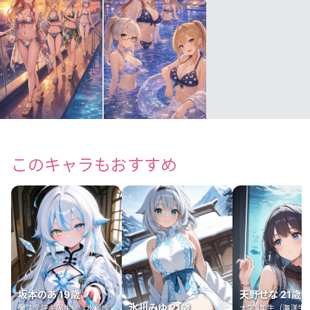
このキャラもおすすめ
坂本のあ 19歳
天野せな 21歳
氷川みゆ 21歳
魔法学院主席生徒（氷属性
大学3年生（海洋生