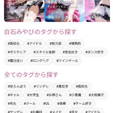
アイドルユニット「きらめ
アイドルユニットき
海老名るい 22歳
き♡インフレーション」の
♡インフレーション
センター / 160cm
大人気アイドル / 164cm
ス担当 / 156cm
作詞
ライブの練..
ファンからのDM返信
ダンス練習
ゲーム実
ファンレタ..
歌詞ノート..
夜の一人散..
お菓子作り
白石みやびのタグから探す
#高校生
#アイドル
#努力家
#情熱的
#ポジティブ
#スタイル抜群
#音楽好き
#ダンス好き
#魔法使い
#ロングヘア
#ツインテール
全てのタグから探す
#甘えんぼう
#ツンデレ
#異世界
#高校生
#ギャル
#大学生
#お姉さん
#小悪魔
#大和撫子
#先生
#クール
#OL
#束縛
#ゲーム好き
#ヤンデレ
#お嬢様
#メイド
#巫女
#アイドル