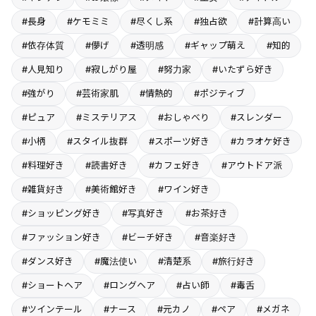
#長身
#ケモミミ
#尽くし系
#独占欲
#計算高い
#依存体質
#儚げ
#透明感
#ギャップ萌え
#知的
#人見知り
#寂しがり屋
#努力家
#いたずら好き
#強がり
#芸術家肌
#情熱的
#ポジティブ
#ピュア
#ミステリアス
#おしゃべり
#スレンダー
#小柄
#スタイル抜群
#スポーツ好き
#カラオケ好き
#料理好き
#読書好き
#カフェ好き
#アウトドア派
#雑貨好き
#美術館好き
#ワイン好き
#ショッピング好き
#写真好き
#お茶好き
#ファッション好き
#ビーチ好き
#音楽好き
#ダンス好き
#魔法使い
#清楚系
#旅行好き
#ショートヘア
#ロングヘア
#占い師
#毒舌
#ツインテール
#ナース
#元カノ
#ペア
#メガネ