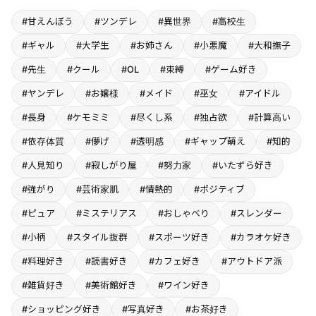
#甘えんぼう
#ツンデレ
#異世界
#高校生
#ギャル
#大学生
#お姉さん
#小悪魔
#大和撫子
#先生
#クール
#OL
#束縛
#ゲーム好き
#ヤンデレ
#お嬢様
#メイド
#巫女
#アイドル
#長身
#ケモミミ
#尽くし系
#独占欲
#計算高い
#依存体質
#儚げ
#透明感
#ギャップ萌え
#知的
#人見知り
#寂しがり屋
#努力家
#いたずら好き
#強がり
#芸術家肌
#情熱的
#ポジティブ
#ピュア
#ミステリアス
#おしゃべり
#スレンダー
#小柄
#スタイル抜群
#スポーツ好き
#カラオケ好き
#料理好き
#読書好き
#カフェ好き
#アウトドア派
#雑貨好き
#美術館好き
#ワイン好き
#ショッピング好き
#写真好き
#お茶好き