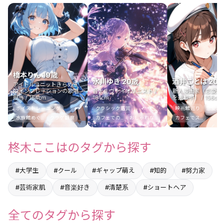
橋本りん 19歳
氷川ゆき 20歳
酒井ことは 20
アイドルユニットきらめき
♡インフレーションの歌唱
音大生ヴァイオリニスト /
新人漫画家（恋愛少
担当 / 164cm
161cm
を連載中） / 156cm
ボイストレーニング
クラシック鑑賞
映画館巡り
恋愛漫画
水族館めぐ..
クラゲ観察
カフェでの..
おしゃれな..
カフェでス..
柊木ここはのタグから探す
#大学生
#クール
#ギャップ萌え
#知的
#努力家
#芸術家肌
#音楽好き
#清楚系
#ショートヘア
全てのタグから探す