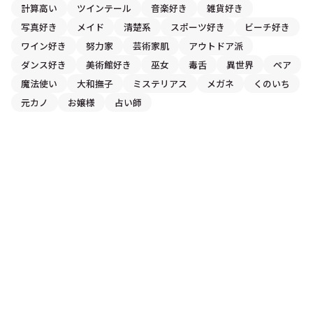
計算高い
ツインテール
音楽好き
雑貨好き
写真好き
メイド
清楚系
スポーツ好き
ビーチ好き
ワイン好き
努力家
芸術家肌
アウトドア派
ダンス好き
美術館好き
巫女
毒舌
異世界
ペア
魔法使い
大和撫子
ミステリアス
メガネ
くのいち
元カノ
お嬢様
占い師