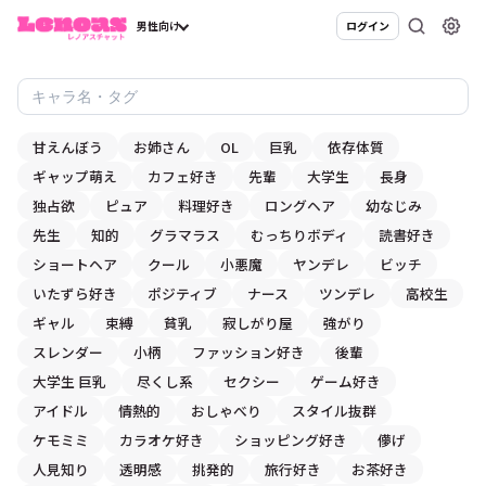
男性向け
ログイン
甘えんぼう
お姉さん
OL
巨乳
依存体質
ギャップ萌え
カフェ好き
先輩
大学生
長身
独占欲
ピュア
料理好き
ロングヘア
幼なじみ
先生
知的
グラマラス
むっちりボディ
読書好き
ショートヘア
クール
小悪魔
ヤンデレ
ビッチ
いたずら好き
ポジティブ
ナース
ツンデレ
高校生
ギャル
束縛
貧乳
寂しがり屋
強がり
スレンダー
小柄
ファッション好き
後輩
大学生 巨乳
尽くし系
セクシー
ゲーム好き
アイドル
情熱的
おしゃべり
スタイル抜群
ケモミミ
カラオケ好き
ショッピング好き
儚げ
人見知り
透明感
挑発的
旅行好き
お茶好き