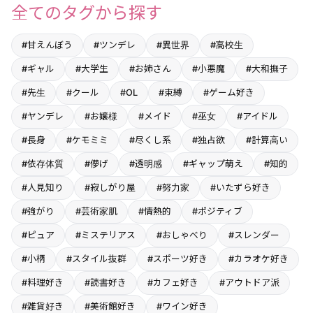
全てのタグから探す
#甘えんぼう
#ツンデレ
#異世界
#高校生
#ギャル
#大学生
#お姉さん
#小悪魔
#大和撫子
#先生
#クール
#OL
#束縛
#ゲーム好き
#ヤンデレ
#お嬢様
#メイド
#巫女
#アイドル
#長身
#ケモミミ
#尽くし系
#独占欲
#計算高い
#依存体質
#儚げ
#透明感
#ギャップ萌え
#知的
#人見知り
#寂しがり屋
#努力家
#いたずら好き
#強がり
#芸術家肌
#情熱的
#ポジティブ
#ピュア
#ミステリアス
#おしゃべり
#スレンダー
#小柄
#スタイル抜群
#スポーツ好き
#カラオケ好き
#料理好き
#読書好き
#カフェ好き
#アウトドア派
#雑貨好き
#美術館好き
#ワイン好き