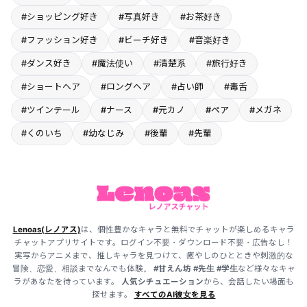
#ショッピング好き
#写真好き
#お茶好き
#ファッション好き
#ビーチ好き
#音楽好き
#ダンス好き
#魔法使い
#清楚系
#旅行好き
#ショートヘア
#ロングヘア
#占い師
#毒舌
#ツインテール
#ナース
#元カノ
#ペア
#メガネ
#くのいち
#幼なじみ
#後輩
#先輩
Lenoas(レノアス)
は、個性豊かなキャラと無料でチャットが楽しめるキャラ
チャットアプリサイトです。ログイン不要・ダウンロード不要・広告なし！
実写からアニメまで、推しキャラを見つけて、癒やしのひとときや刺激的な
冒険、恋愛、相談までなんでも体験。
#甘えん坊
#先生
#学生
など様々なキャ
ラがあなたを待っています。
人気シチュエーション
から、会話したい場面も
探せます。
すべてのAI彼女を見る