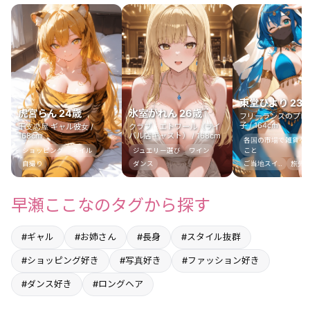
東堂ひより 23
虎宮らん 24歳
氷室かれん 26歳
フリーランスのプロ
子 / 164cm
干支恋屋 ギャル彼女 /
クラブ エトワール（ライ
168cm
バル店キャスト） / 168cm
各国の市場で雑貨を
ショッピング
ネイル
ジュエリー選び
ワイン
こと
自撮り
ダンス
ご当地スイ..
旅先で
早瀬ここなのタグから探す
#ギャル
#お姉さん
#長身
#スタイル抜群
#ショッピング好き
#写真好き
#ファッション好き
#ダンス好き
#ロングヘア