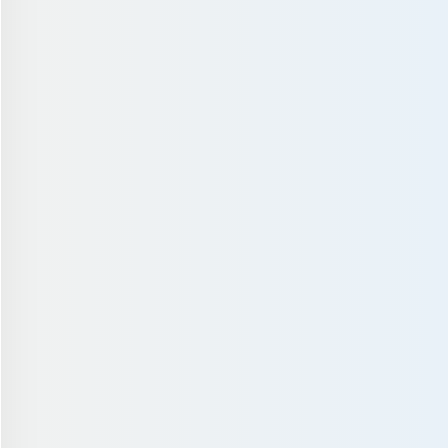
160cm
157cm
161cm
カフェ巡り
ペットの世..
駄菓子屋巡り
安価コスメ..
サーフィン
寝る..
ネイル
ベッドでの..
南国フルー..