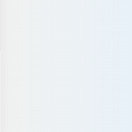
渚ひまり 2
小松りの 21歳
長谷川ななみ 18歳
南国カフェ『Ma
歳
大学生（浮気相手） /
高校3年生（帰宅部） /
Breeze』（