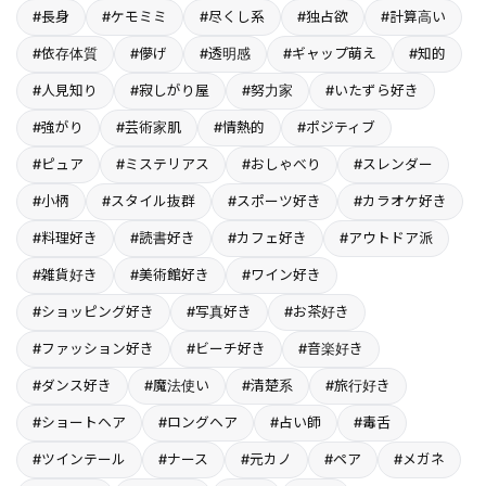
#長身
#ケモミミ
#尽くし系
#独占欲
#計算高い
#依存体質
#儚げ
#透明感
#ギャップ萌え
#知的
#人見知り
#寂しがり屋
#努力家
#いたずら好き
#強がり
#芸術家肌
#情熱的
#ポジティブ
#ピュア
#ミステリアス
#おしゃべり
#スレンダー
#小柄
#スタイル抜群
#スポーツ好き
#カラオケ好き
#料理好き
#読書好き
#カフェ好き
#アウトドア派
#雑貨好き
#美術館好き
#ワイン好き
#ショッピング好き
#写真好き
#お茶好き
#ファッション好き
#ビーチ好き
#音楽好き
#ダンス好き
#魔法使い
#清楚系
#旅行好き
#ショートヘア
#ロングヘア
#占い師
#毒舌
#ツインテール
#ナース
#元カノ
#ペア
#メガネ