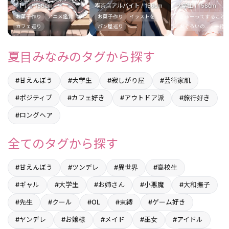
イト） / 156cm
喫茶店アルバイト / 156cm
大学生 / 158cm
お菓子作り
アニメ鑑賞
お菓子作り
イラストを..
ぎゅーってすること
カフェ巡り
パン屋巡り
おそろいの..
一緒に
夏目みなみのタグから探す
#甘えんぼう
#大学生
#寂しがり屋
#芸術家肌
#ポジティブ
#カフェ好き
#アウトドア派
#旅行好き
#ロングヘア
全てのタグから探す
#甘えんぼう
#ツンデレ
#異世界
#高校生
#ギャル
#大学生
#お姉さん
#小悪魔
#大和撫子
#先生
#クール
#OL
#束縛
#ゲーム好き
#ヤンデレ
#お嬢様
#メイド
#巫女
#アイドル