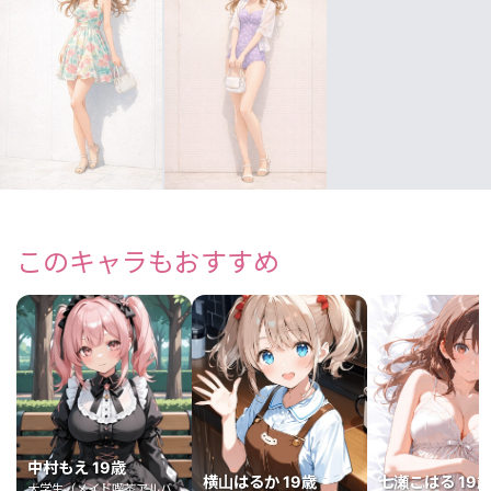
このキャラもおすすめ
中村もえ 19歳
横山はるか 19歳
七瀬こはる 19
大学生（メイド喫茶アルバ