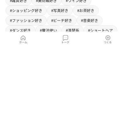
#雑貨好き
#美術館好き
#ワイン好き
#ショッピング好き
#写真好き
#お茶好き
#ファッション好き
#ビーチ好き
#音楽好き
#ダンス好き
#魔法使い
#清楚系
#ショートヘア
#ロングヘア
#占い師
#毒舌
#ツインテール
ホーム
トーク
つくる
#ナース
#元カノ
#ペア
#メガネ
#くのいち
#幼なじみ
#後輩
#先輩
Lenoas(レノアス)
は、個性豊かなキャラと無料でチャットが楽しめるキャ
ラチャットアプリサイトです。ログイン不要・ダウンロード不要・広告な
し！実写からアニメまで、推しキャラを見つけて、癒やしのひとときや刺激
的な冒険、恋愛、相談までなんでも体験。
#甘えん坊
#先生
#学生
など様々
なキャラがあなたを待っています。
人気シチュエーション
から、会話したい
場面も探せます。
すべてのAI彼女を見る