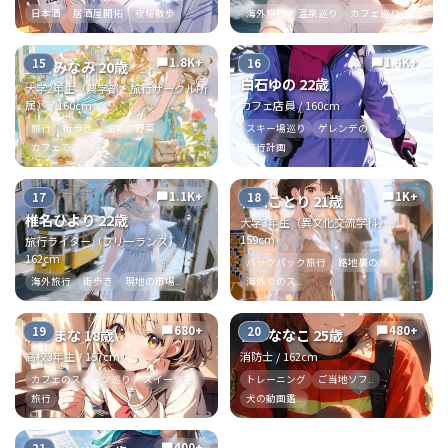
日本酒
居酒屋開拓
夜桜散歩
海外旅行
温泉巡り
カフェ巡り
1.8K+
1.4K+
15
16
chat_bubble
chat_bubble
夏目みなみ 20歳
😄
白石ゆの 22歳
大学2年生（農学部・旅行サークル所
属） / 160cm
カフェ店員 / 160cm
旅行
街歩き
畑での野菜..
スキー場巡り
ゲレンデの..
カフェでス..
旅行計画
1.1K+
1K+
17
18
chat_bubble
chat_bubble
杉山ことり 21歳
椎名ひより 22歳
大学3年生（異文化交流学科） /
159cm
旅行ライター（フリーランス） /
162cm
バックパック旅行
路地裏のカ..
海外旅行
街歩き
現地の市場..
海外でのス..
680+
480+
19
20
chat_bubble
chat_bubble
森野まな 18歳
宮本ななこ 25歳
高校3年生 / 157cm
消防士 / 162cm
カフェのスイーツ巡り
スイーツを..
トレーニング
ご当地ソフ..
旅行
犬の動画鑑..
400+
chat_bubble