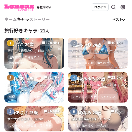
男性向け
ログイン
ホーム
キャラ
ストーリー
ベスト
旅行好きキャラ:
21
人
178.4K+
40.1K+
1
2
chat_bubble
chat_bubble
清水りこ 24歳
霧島あいり 24歳
😄
旅行会社勤務のOL / 158cm
グラビアモデル兼インフルエンサー /
161cm
温泉旅行
ご当地アイ..
温泉地の地..
コスメ
買い物
海外旅行
31.7K+
22.6K+
3
4
chat_bubble
chat_bubble
今井ゆあ 21歳
神楽坂あゆみ 27歳
大学生（情報メディア学部・配信活
クラブ エトワール（元No.1キャス
動） / 158cm
ト） / 163cm
料理
カラオケ
旅行
シャンパン
旅行
ヘアアレン..
16.8K+
16K+
5
6
chat_bubble
chat_bubble
水野ありさ 25歳
早川みなみ 26歳
サウナ好き女子 / 166cm
出版社編集部勤務 / 162cm
サウナ巡り
外気浴
温泉旅行
昼寝
絵を描く
一人旅