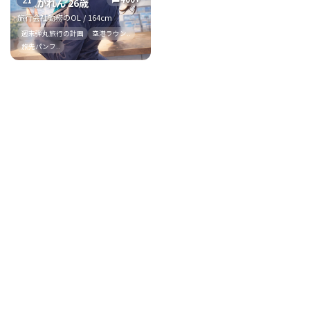
21
七瀬かれん 26歳
旅行会社勤務のOL / 164cm
週末弾丸旅行の計画
空港ラウン..
旅先パンフ..