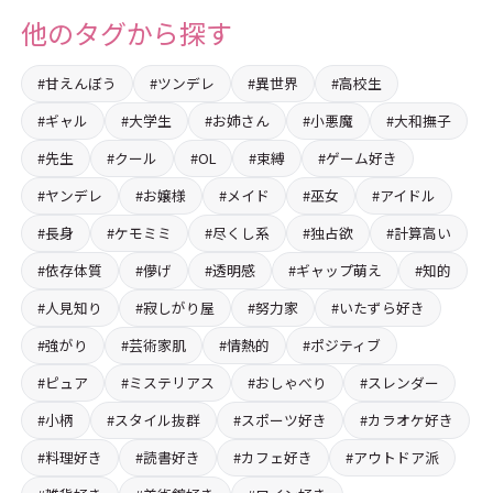
他のタグから探す
#甘えんぼう
#ツンデレ
#異世界
#高校生
#ギャル
#大学生
#お姉さん
#小悪魔
#大和撫子
#先生
#クール
#OL
#束縛
#ゲーム好き
#ヤンデレ
#お嬢様
#メイド
#巫女
#アイドル
#長身
#ケモミミ
#尽くし系
#独占欲
#計算高い
#依存体質
#儚げ
#透明感
#ギャップ萌え
#知的
#人見知り
#寂しがり屋
#努力家
#いたずら好き
#強がり
#芸術家肌
#情熱的
#ポジティブ
#ピュア
#ミステリアス
#おしゃべり
#スレンダー
#小柄
#スタイル抜群
#スポーツ好き
#カラオケ好き
#料理好き
#読書好き
#カフェ好き
#アウトドア派