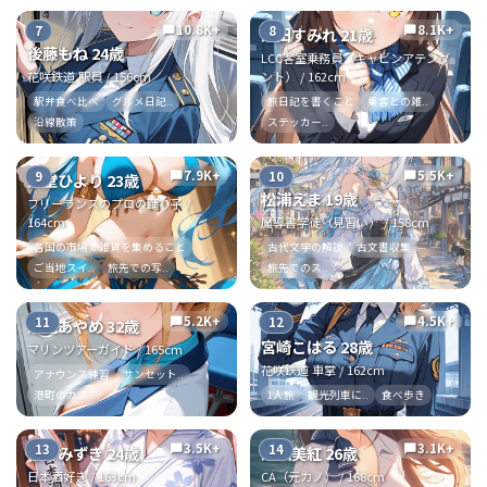
10.8K+
8.1K+
7
8
chat_bubble
chat_bubble
池田すみれ 21歳
後藤もね 24歳
LCC客室乗務員（キャビンアテンダ
花咲鉄道 駅員 / 156cm
ント） / 162cm
駅弁食べ比べ
グルメ日記..
旅日記を書くこと
乗客との雑..
沿線散策
ステッカー..
7.9K+
5.5K+
9
10
chat_bubble
chat_bubble
東堂ひより 23歳
松浦えま 19歳
フリーランスのプロの踊り子 /
164cm
魔導書学徒（見習い） / 158cm
各国の市場で雑貨を集めること
古代文字の解読
古文書収集
ご当地スイ..
旅先での写..
旅先でのス..
5.2K+
4.5K+
11
12
chat_bubble
chat_bubble
潮見あやめ 32歳
宮崎こはる 28歳
マリンツアーガイド / 165cm
花咲鉄道 車掌 / 162cm
アナウンス練習
サンセット..
港町のカフ..
1人旅
観光列車に..
食べ歩き
3.5K+
3.1K+
13
14
chat_bubble
chat_bubble
桜井みずき 24歳
瀬川美紅 26歳
日本酒好き / 163cm
CA（元カノ） / 168cm