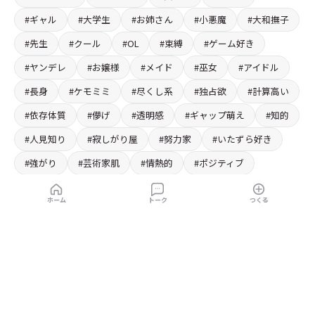
#ギャル
#大学生
#お姉さん
#小悪魔
#大和撫子
#先生
#クール
#OL
#束縛
#ゲーム好き
#ヤンデレ
#お嬢様
#メイド
#巫女
#アイドル
#長身
#ケモミミ
#尽くし系
#独占欲
#計算高い
#依存体質
#儚げ
#透明感
#ギャップ萌え
#知的
#人見知り
#寂しがり屋
#努力家
#いたずら好き
#強がり
#芸術家肌
#情熱的
#ポジティブ
#ピュア
#ミステリアス
#おしゃべり
#スレンダー
ホーム
トーク
つくる
#小柄
#スタイル抜群
#スポーツ好き
#カラオケ好き
#料理好き
#読書好き
#カフェ好き
#アウトドア派
#雑貨好き
#美術館好き
#ワイン好き
#ショッピング好き
#写真好き
#お茶好き
#ファッション好き
#ビーチ好き
#音楽好き