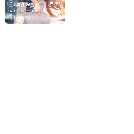
3K+
7
chat_bubble
瀬川美紅 26歳
CA（元カノ） / 168cm
海外旅行
温泉巡り
カフェ巡り