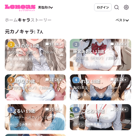
男性向け
ログイン
ホーム
キャラ
ストーリー
ベスト
元カノキャラ:
7
人
97.8K+
38.6K+
1
2
chat_bubble
chat_bubble
佐伯ほのか 18歳
😄
藤宮あおい 18歳
高校3年生（元恋人） / 158cm
🚗
高校3年生（元カノ） / 159cm
昔の写真を見返す
寄り道
思い出の曲..
読書
お菓子作り
散歩
18.2K+
15.2K+
3
4
chat_bubble
chat_bubble
桃瀬ひな 19歳
椎名れな 18歳
専門学生（元カノ） / 160cm
高校3年生（元カノ） / 158cm
プリクラ
ショッピン..
SNSチェ..
日記を書く
寄り道
ネイル
10.9K+
10.4K+
5
6
chat_bubble
chat_bubble
雨宮るい 19歳
瀬川ことね 24歳
フリーター（元カノ） / 157cm
OL（元カノ） / 165cm
ぬいぐるみ集め
日記
占い
ワイン
映画鑑賞
ヨガ