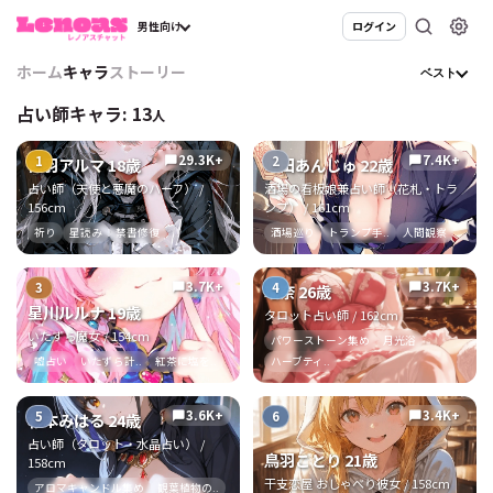
男性向け
ログイン
ホーム
キャラ
ストーリー
ベスト
占い師キャラ:
13
人
29.3K+
7.4K+
1
2
chat_bubble
chat_bubble
白羽アルマ 18歳
叶田あんじゅ 22歳
占い師（天使と悪魔のハーフ） /
酒場の看板娘兼占い師（花札・トラ
156cm
ンプ） / 161cm
祈り
星読み
禁書修復
酒場巡り
トランプ手..
人間観察
3.7K+
3.7K+
3
4
chat_bubble
chat_bubble
瑠奈 26歳
星川ルルナ 19歳
タロット占い師 / 162cm
いたずら魔女 / 154cm
パワーストーン集め
月光浴
嘘占い
いたずら計..
紅茶に塩を..
ハーブティ..
3.6K+
3.4K+
5
6
chat_bubble
chat_bubble
杉本みはる 24歳
占い師（タロット・水晶占い） /
鳥羽ことり 21歳
158cm
干支恋屋 おしゃべり彼女 / 158cm
アロマキャンドル集め
観葉植物の..