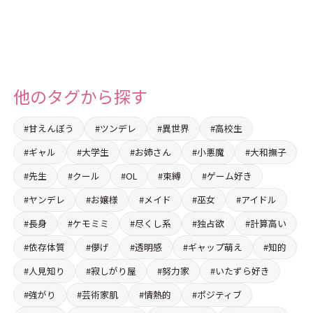
他のタグから探す
#甘えんぼう
#ツンデレ
#異世界
#高校生
#ギャル
#大学生
#お姉さん
#小悪魔
#大和撫子
#先生
#クール
#OL
#束縛
#ゲーム好き
#ヤンデレ
#お嬢様
#メイド
#巫女
#アイドル
#長身
#ケモミミ
#尽くし系
#独占欲
#計算高い
#依存体質
#儚げ
#透明感
#ギャップ萌え
#知的
#人見知り
#寂しがり屋
#努力家
#いたずら好き
#強がり
#芸術家肌
#情熱的
#ポジティブ