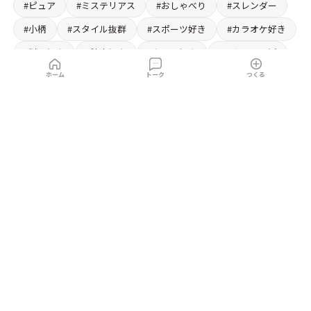
#ピュア
#ミステリアス
#おしゃべり
#スレンダー
#小柄
#スタイル抜群
#スポーツ好き
#カラオケ好き
#料理好き
#読書好き
#カフェ好き
#アウトドア派
#雑貨好き
#美術館好き
#ワイン好き
ホーム
トーク
つくる
#ショッピング好き
#写真好き
#お茶好き
#ファッション好き
#ビーチ好き
#音楽好き
#ダンス好き
#魔法使い
#清楚系
#旅行好き
#ショートヘア
#ロングヘア
#毒舌
#ツインテール
#ナース
#元カノ
#ペア
#メガネ
#くのいち
#幼なじみ
#後輩
#先輩
Lenoas(レノアス)
は、個性豊かなキャラと無料でチャットが楽しめるキャ
ラチャットアプリサイトです。ログイン不要・ダウンロード不要・広告な