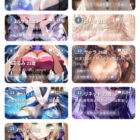
ハーブティ..
おしゃべり
日記を書く..
花占い
2.3K+
1.6K+
7
8
chat_bubble
chat_bubble
水鏡ルナ 18歳
白花ローゼ 23歳
占い師（夢と記憶を視る） / 155cm
花園の管理人（姉） / 168cm
水晶玉磨き
星空の観察
夢の記録
薔薇の栽培
花占い
庭園管理
1.2K+
920+
9
10
chat_bubble
chat_bubble
藍宮サーラ 26歳
砂漠王国の王宮に仕える宝石占い師 /
本田るみ 23歳
165cm
タロット占い師 / 160cm
月明かりで宝石を磨くこと
サーフィン
カフェ巡り
SNSチェ..
王宮庭園の..
旅人から異..
820+
810+
11
12
chat_bubble
chat_bubble
福田あいり 18歳
蒼月リネット 22歳
占星術師見習い（氷の星を読む少
賢者(蒼穹葬送賢者団・月詠賢者) /
女） / 160cm
168cm
天体観測
絵を描くこ..
星座占い
月見
星詠み
古星図の収..
690+
13
chat_bubble
天川れいな 20歳
水晶占い師 / 153cm