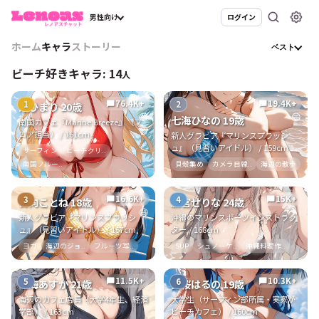
男性向け
ログイン
ホーム
キャラ
ストーリー
ベスト
ビーチ好きキャラ:
14
人
76.4K+
19.4K+
1
2
chat_bubble
chat_bubble
渚ひまり 20歳
😄
😄
七海ひなの 19歳
南国カフェ『Marine Breeze』（フ
🚗
ロア担当） / 161cm
新人グラビア『マリンスプラッシ
ュ』（見習いアイドル） / 159cm
サーフィン
ビーチクリ..
南国フルー..
貝殻集め
カメラ目線..
海辺の散歩
16.6K+
15K+
3
4
chat_bubble
chat_bubble
日向ことね 18歳
鷹宮せりな 24歳
😄
新人グラビア『マリンスプラッシ
沖縄のマリンスポーツインストラク
ュ』（見習いアイドル） / 157cm
ター / 168cm
ヨガ
海辺のジョ..
フルーツ写..
SUP
シュノーケ..
沖縄料理作..
11.5K+
10.3K+
5
6
chat_bubble
chat_bubble
七海あすか 21歳
美桜はるの 19歳
海辺のカフェ店員（大学4年生、経済
大学生（サーフィン部所属・実家が
学部） / 163cm
ビーチカフェ） / 160cm