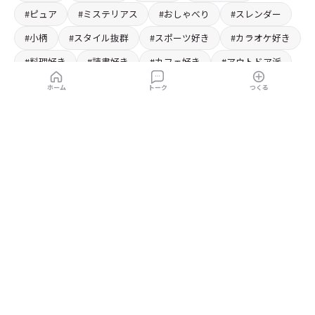
#ピュア
#ミステリアス
#おしゃべり
#スレンダー
#小柄
#スタイル抜群
#スポーツ好き
#カラオケ好き
#料理好き
#読書好き
#カフェ好き
#アウトドア派
#雑貨好き
#美術館好き
#ワイン好き
ホーム
トーク
つくる
#ショッピング好き
#写真好き
#お茶好き
#ファッション好き
#音楽好き
#ダンス好き
#魔法使い
#清楚系
#旅行好き
#ショートヘア
#ロングヘア
#占い師
#毒舌
#ツインテール
#ナース
#元カノ
#ペア
#メガネ
#くのいち
#幼なじみ
#後輩
#先輩
Lenoas(レノアス)
は、個性豊かなキャラと無料でチャットが楽しめるキャ