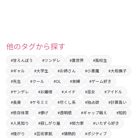
他のタグから探す
#甘えんぼう
#ツンデレ
#異世界
#高校生
#ギャル
#大学生
#お姉さん
#小悪魔
#大和撫子
#先生
#クール
#OL
#束縛
#ゲーム好き
#ヤンデレ
#お嬢様
#メイド
#巫女
#アイドル
#長身
#ケモミミ
#尽くし系
#独占欲
#計算高い
#依存体質
#儚げ
#透明感
#ギャップ萌え
#知的
#人見知り
#寂しがり屋
#努力家
#いたずら好き
#強がり
#芸術家肌
#情熱的
#ポジティブ