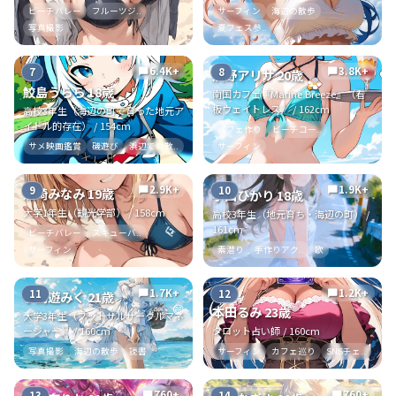
ビーチバレー
フルーツジ..
サーフィン
海辺の散歩
写真撮影
夏フェス参..
6.4K+
3.8K+
7
8
chat_bubble
chat_bubble
浜野アリサ 20歳
鮫島うらら 18歳
南国カフェ『Marine Breeze』（看
板ウェイトレス） / 162cm
高校3年生（海辺の町で育った地元ア
イドル的存在） / 154cm
パフェ作り
ビーチコー..
サメ映画鑑賞
磯遊び
浜辺での散..
サーフィン
2.9K+
1.9K+
9
10
chat_bubble
chat_bubble
浜崎みなみ 19歳
小山ひかり 18歳
大学1年生（観光学部） / 158cm
高校3年生（地元育ち・海辺の町） /
161cm
ビーチバレー
スキューバ..
サーフィン
素潜り
手作りアク..
歌
1.7K+
1.2K+
11
12
chat_bubble
chat_bubble
小鳥遊みく 21歳
😄
本田るみ 23歳
大学3年生（フットサルサークルマネ
ージャー） / 160cm
タロット占い師 / 160cm
写真撮影
海辺の散歩
読書
サーフィン
カフェ巡り
SNSチェ..
760+
760+
13
14
chat_bubble
chat_bubble