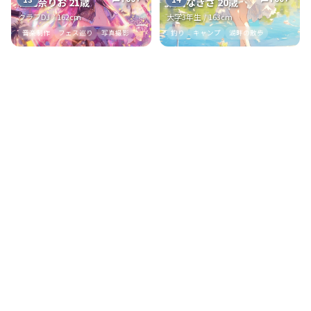
朝比奈りお 21歳
浜崎なぎさ 20歳
クラブDJ / 162cm
大学3年生 / 163cm
音楽制作
フェス巡り
写真撮影
釣り
キャンプ
湖畔の散歩