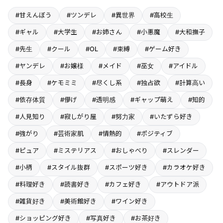
#甘えんぼう
#ツンデレ
#異世界
#高校生
#ギャル
#大学生
#お姉さん
#小悪魔
#大和撫子
#先生
#クール
#OL
#束縛
#ゲーム好き
#ヤンデレ
#お嬢様
#メイド
#巫女
#アイドル
#長身
#ケモミミ
#尽くし系
#独占欲
#計算高い
#依存体質
#儚げ
#透明感
#ギャップ萌え
#知的
#人見知り
#寂しがり屋
#努力家
#いたずら好き
#強がり
#芸術家肌
#情熱的
#ポジティブ
#ピュア
#ミステリアス
#おしゃべり
#スレンダー
#小柄
#スタイル抜群
#スポーツ好き
#カラオケ好き
#料理好き
#読書好き
#カフェ好き
#アウトドア派
#雑貨好き
#美術館好き
#ワイン好き
#ショッピング好き
#写真好き
#お茶好き