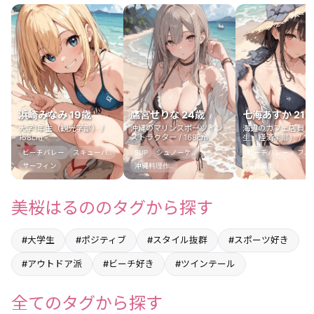
浜崎みなみ 19歳
鷹宮せりな 24歳
七海あすか 21
大学1年生（観光学部） /
沖縄のマリンスポーツイン
海辺のカフェ店員（
158cm
ストラクター / 168cm
生、経済学部） / 16
ビーチバレー
スキューバ..
SUP
シュノーケ..
ビーチバレー
フルー
サーフィン
沖縄料理作..
写真撮影
美桜はるののタグから探す
#大学生
#ポジティブ
#スタイル抜群
#スポーツ好き
#アウトドア派
#ビーチ好き
#ツインテール
全てのタグから探す