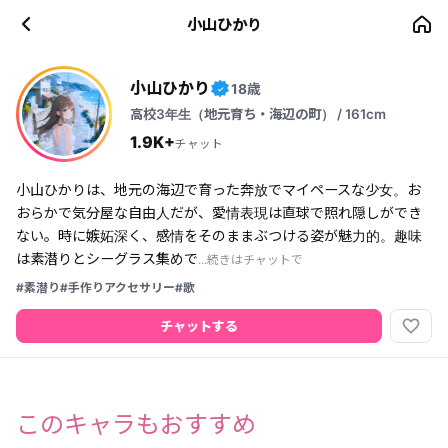
小山ひかり
小山ひかり
18歳
✓
高校3年生（地元育ち・海辺の町） / 161cm
1.9K+
チャット
小山ひかりは、地元の海辺で育った奔放でマイペースな少女。お
おらかで気分屋な自由人だが、愛情表現は直球で照れ隠しができ
ない。時に嫉妬深く、感情をそのままぶつける姿が魅力的。趣味
は素潜りとシーグラス集めで
...続きはチャットで
#素潜り
#手作りアクセサリー
#歌
favorite_border
チャットする
このキャラもおすすめ