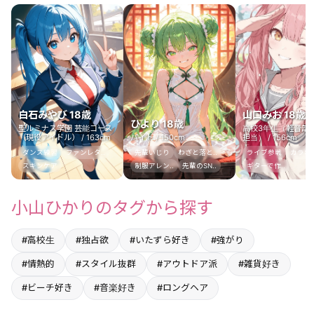
白石みやび 18歳
山口みお 18歳
ひより 18歳
聖ルミナス学園 芸能コース
高校3年生（軽音部
（現役アイドル） / 163cm
バイト / 150cm
担当） / 156cm
ダンス練習
ファンレタ..
先輩いじり
わざと落と..
ライブ参戦
カラオケ
スキンケア
制服アレン..
先輩のSN..
ギターで作..
小山ひかりのタグから探す
#高校生
#独占欲
#いたずら好き
#強がり
#情熱的
#スタイル抜群
#アウトドア派
#雑貨好き
#ビーチ好き
#音楽好き
#ロングヘア