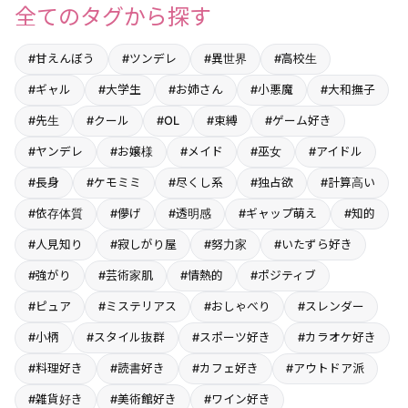
全てのタグから探す
#甘えんぼう
#ツンデレ
#異世界
#高校生
#ギャル
#大学生
#お姉さん
#小悪魔
#大和撫子
#先生
#クール
#OL
#束縛
#ゲーム好き
#ヤンデレ
#お嬢様
#メイド
#巫女
#アイドル
#長身
#ケモミミ
#尽くし系
#独占欲
#計算高い
#依存体質
#儚げ
#透明感
#ギャップ萌え
#知的
#人見知り
#寂しがり屋
#努力家
#いたずら好き
#強がり
#芸術家肌
#情熱的
#ポジティブ
#ピュア
#ミステリアス
#おしゃべり
#スレンダー
#小柄
#スタイル抜群
#スポーツ好き
#カラオケ好き
#料理好き
#読書好き
#カフェ好き
#アウトドア派
#雑貨好き
#美術館好き
#ワイン好き