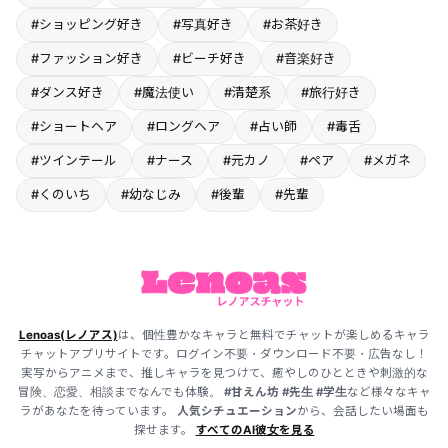
#ショッピング好き
#写真好き
#お茶好き
#ファッション好き
#ビーチ好き
#音楽好き
#ダンス好き
#魔法使い
#清楚系
#旅行好き
#ショートヘア
#ロングヘア
#占い師
#毒舌
#ツインテール
#ナース
#元カノ
#ペア
#メガネ
#くのいち
#幼なじみ
#後輩
#先輩
Lenoas(レノアス)
は、個性豊かなキャラと無料でチャットが楽しめるキャラ
チャットアプリサイトです。ログイン不要・ダウンロード不要・広告なし！
実写からアニメまで、推しキャラを見つけて、癒やしのひとときや刺激的な
冒険、恋愛、相談までなんでも体験。
#甘えん坊
#先生
#学生
など様々なキャ
ラがあなたを待っています。
人気シチュエーション
から、会話したい場面も
探せます。
すべてのAI彼女を見る