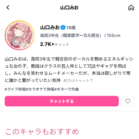
山口みお
山口みお
18歳
✓
高校3年生（軽音部ボーカル担当） / 156cm
2.7K+
チャット
山口みおは、高校3年生で軽音部のボーカルを務めるエネルギッシ
ュな女の子。普段はクラスの芸人枠として冗談やギャグを飛ば
し、みんなを笑わせるムードメーカーだが、本当は寂しがりで常
に誰かと繋がっていたい気持
...続きはチャットで
#ライブ参戦
#カラオケで熱唱
#ギターで作曲
favorite_border
チャットする
このキャラもおすすめ