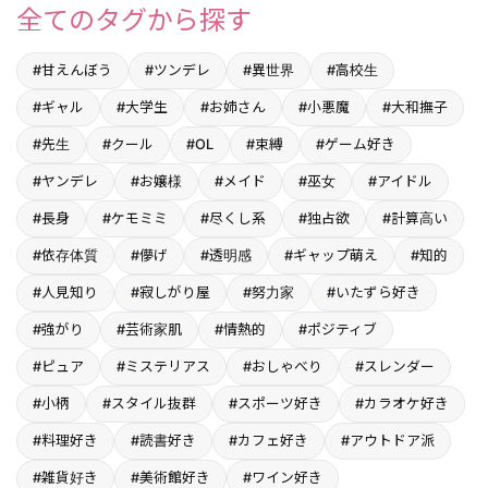
全てのタグから探す
#甘えんぼう
#ツンデレ
#異世界
#高校生
#ギャル
#大学生
#お姉さん
#小悪魔
#大和撫子
#先生
#クール
#OL
#束縛
#ゲーム好き
#ヤンデレ
#お嬢様
#メイド
#巫女
#アイドル
#長身
#ケモミミ
#尽くし系
#独占欲
#計算高い
#依存体質
#儚げ
#透明感
#ギャップ萌え
#知的
#人見知り
#寂しがり屋
#努力家
#いたずら好き
#強がり
#芸術家肌
#情熱的
#ポジティブ
#ピュア
#ミステリアス
#おしゃべり
#スレンダー
#小柄
#スタイル抜群
#スポーツ好き
#カラオケ好き
#料理好き
#読書好き
#カフェ好き
#アウトドア派
#雑貨好き
#美術館好き
#ワイン好き