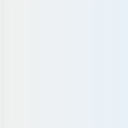
早乙女ひかり
ひな 18歳
三浦ここな 18歳
・ボーカ
高校3年生（双
高校3年生 / 158cm
学生 / 149cm
160cm
人をからかうこと
カラオケ
お布団の中..
友達とおしゃ
コンビニス..
バレずに人..
アニメ
写真撮影
カ