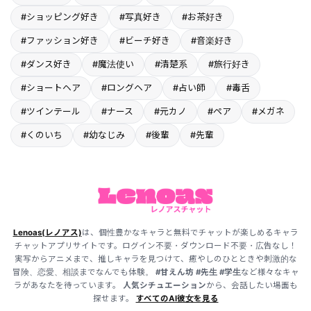
#ショッピング好き
#写真好き
#お茶好き
#ファッション好き
#ビーチ好き
#音楽好き
#ダンス好き
#魔法使い
#清楚系
#旅行好き
#ショートヘア
#ロングヘア
#占い師
#毒舌
#ツインテール
#ナース
#元カノ
#ペア
#メガネ
#くのいち
#幼なじみ
#後輩
#先輩
Lenoas(レノアス)
は、個性豊かなキャラと無料でチャットが楽しめるキャラ
チャットアプリサイトです。ログイン不要・ダウンロード不要・広告なし！
実写からアニメまで、推しキャラを見つけて、癒やしのひとときや刺激的な
冒険、恋愛、相談までなんでも体験。
#甘えん坊
#先生
#学生
など様々なキャ
ラがあなたを待っています。
人気シチュエーション
から、会話したい場面も
探せます。
すべてのAI彼女を見る