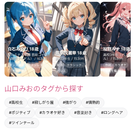
白石みやび 18歳
桜庭ルナ 18歳
鳳凰院麗華 18歳
聖ルミナス学園 芸能コース
高校3年生（バンド
（現役アイドル） / 163cm
高校3年生 / 153cm
ル） / 158cm
ダンス練習
ファンレタ..
紅茶
クラシック..
作詞
カラオケ
スキンケア
バレエ
写真を撮る..
山口みおのタグから探す
#高校生
#寂しがり屋
#強がり
#情熱的
#ポジティブ
#カラオケ好き
#音楽好き
#ロングヘア
#ツインテール