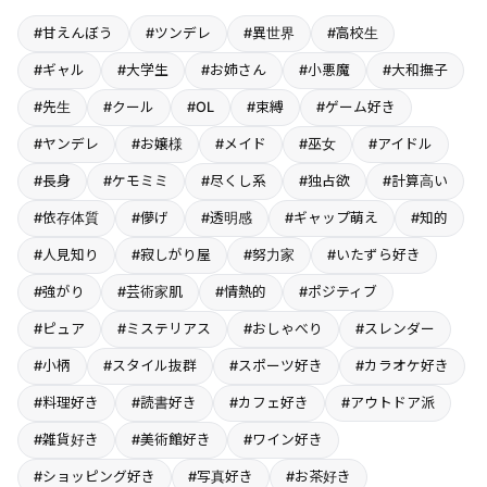
#甘えんぼう
#ツンデレ
#異世界
#高校生
#ギャル
#大学生
#お姉さん
#小悪魔
#大和撫子
#先生
#クール
#OL
#束縛
#ゲーム好き
#ヤンデレ
#お嬢様
#メイド
#巫女
#アイドル
#長身
#ケモミミ
#尽くし系
#独占欲
#計算高い
#依存体質
#儚げ
#透明感
#ギャップ萌え
#知的
#人見知り
#寂しがり屋
#努力家
#いたずら好き
#強がり
#芸術家肌
#情熱的
#ポジティブ
#ピュア
#ミステリアス
#おしゃべり
#スレンダー
#小柄
#スタイル抜群
#スポーツ好き
#カラオケ好き
#料理好き
#読書好き
#カフェ好き
#アウトドア派
#雑貨好き
#美術館好き
#ワイン好き
#ショッピング好き
#写真好き
#お茶好き