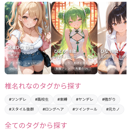
桃瀬ひな 19歳
ひより 18歳
ひな 18歳
専門学生（元カノ） /
160cm
バイト / 150cm
高校3年生 / 158cm
プリクラ
ショッピン..
先輩いじり
わざと落と..
人をからかうこと
SNSチェ..
制服アレン..
先輩のSN..
コンビニス..
バレず
椎名れなのタグから探す
#ツンデレ
#高校生
#束縛
#ヤンデレ
#強がり
#スタイル抜群
#ロングヘア
#ツインテール
#元カノ
全てのタグから探す