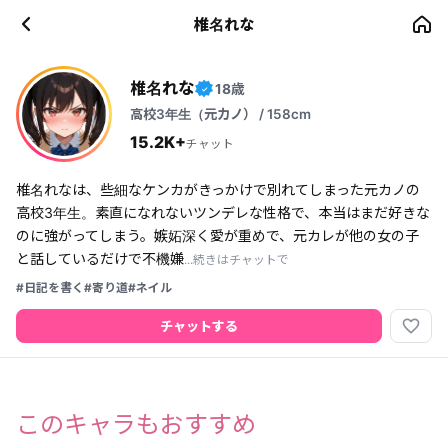
椎名れな
椎名れな
18歳
✓
高校3年生（元カノ） / 158cm
15.2K+
チャット
椎名れなは、些細なケンカがきっかけで別れてしまった元カノの
高校3年生。素直になれないツンデレな性格で、本当はまだ好きな
のに強がってしまう。嫉妬深く愛が重めで、元カレが他の女の子
と話しているだけで不機嫌
...続きはチャットで
#日記を書く
#寄り道
#ネイル
favorite_border
チャットする
このキャラもおすすめ