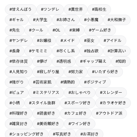
#甘えんぼう
#ツンデレ
#異世界
#高校生
#ギャル
#大学生
#お姉さん
#小悪魔
#大和撫子
#先生
#クール
#OL
#束縛
#ゲーム好き
#ヤンデレ
#お嬢様
#メイド
#巫女
#アイドル
#長身
#ケモミミ
#尽くし系
#独占欲
#計算高い
#依存体質
#儚げ
#透明感
#ギャップ萌え
#知的
#人見知り
#寂しがり屋
#努力家
#いたずら好き
#強がり
#芸術家肌
#情熱的
#ポジティブ
#ピュア
#ミステリアス
#おしゃべり
#スレンダー
#小柄
#スタイル抜群
#スポーツ好き
#カラオケ好き
#料理好き
#読書好き
#カフェ好き
#アウトドア派
#雑貨好き
#美術館好き
#ワイン好き
#ショッピング好き
#写真好き
#お茶好き