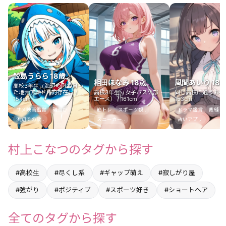
鮫島うらら 18歳
相田ほなみ 18歳
風間あいり 18
高校3年生（海辺の町で育っ
た地元アイドル的存在） /
高校3年生（女子バスケ部・
同じ高校に通うお姉ち
154cm
エース） / 161cm
153cm
サメ映画鑑賞
磯遊び
筋トレ
スポーツ観..
ドラマ鑑賞
裁縫
浜辺での散..
スニーカー..
占いアプリ
村上こなつのタグから探す
#高校生
#尽くし系
#ギャップ萌え
#寂しがり屋
#強がり
#ポジティブ
#スポーツ好き
#ショートヘア
全てのタグから探す