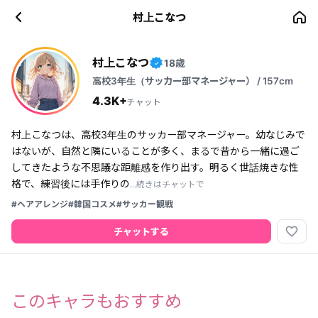
村上こなつ
村上こなつ
18歳
✓
高校3年生（サッカー部マネージャー） / 157cm
4.3K+
チャット
村上こなつは、高校3年生のサッカー部マネージャー。幼なじみで
はないが、自然と隣にいることが多く、まるで昔から一緒に過ご
してきたような不思議な距離感を作り出す。明るく世話焼きな性
格で、練習後には手作りの
...続きはチャットで
#ヘアアレンジ
#韓国コスメ
#サッカー観戦
favorite_border
チャットする
このキャラもおすすめ