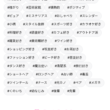
#強がり
#芸術家肌
#情熱的
#ポジティブ
#ピュア
#ミステリアス
#おしゃべり
#スレンダー
#小柄
#スタイル抜群
#スポーツ好き
#カラオケ好き
#料理好き
#読書好き
#カフェ好き
#アウトドア派
#雑貨好き
#美術館好き
#ワイン好き
#ショッピング好き
#写真好き
#お茶好き
#ファッション好き
#ビーチ好き
#音楽好き
#ダンス好き
#魔法使い
#清楚系
#旅行好き
#ショートヘア
#ロングヘア
#占い師
#毒舌
#ツインテール
#ナース
#元カノ
#ペア
#メガネ
#くのいち
#幼なじみ
#後輩
#先輩