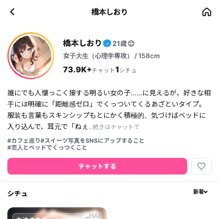
橋本しおり
橋本しおり
21歳
😊
✓
女子大生（心理学専攻） / 158cm
73.9K+
1
チャット
シチュ
誰にでも人懐っこく接する明るい女の子……に見えるが、好きな相
手には明確に「距離感ゼロ」でくっついてくるあざといタイプ。
服装も言葉もスキンシップもとにかく積極的。気づけばベッドに
入り込んで、耳元で「ねぇ
...続きはチャットで
#カフェ巡り
#スイーツ写真をSNSにアップすること
#恋人とベッドでくっつくこと
favorite_border
チャットする
シチュ
新着
1K+
chat_bubble