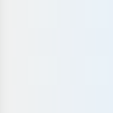
藤原せな 20歳
私立大学の学生（ストリー
目黒ななみ 20歳
望月あまね 
ークル所
トファッション好き） /
大学生（後輩） / 158cm
165cm
高校3年生 / 1
..
コスメ収集
恋愛ドラマ..
ショッピング
ファッショ..
おしゃれなカ
カフェ巡り
写真撮影
かわいいス..