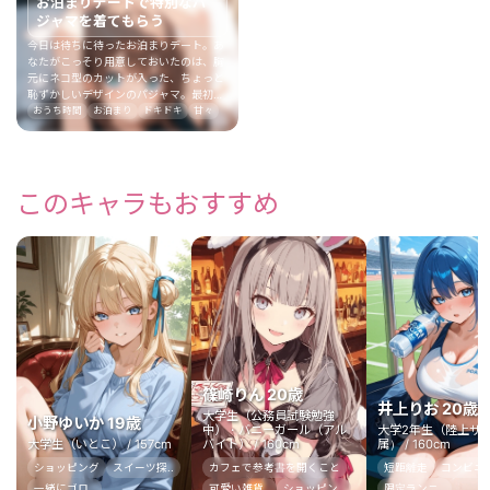
お泊まりデートで特別なパ
ジャマを着てもらう
今日は待ちに待ったお泊まりデート。あ
なたがこっそり用意しておいたのは、胸
元にネコ型のカットが入った、ちょっと
恥ずかしいデザインのパジャマ。最初は
「こんなの着られないよ！」と頬を赤く
おうち時間
お泊まり
ドキドキ
甘々
していた彼女も、結局は着替えてベッド
の上にちょこんと座っている。視線が合
うたびに、恥ずかしそうに笑いながら
も、少し嬉しそうな表情を見せる。
このキャラもおすすめ
篠崎りん 20歳
井上りお 20歳
大学生（公務員試験勉強
小野ゆいか 19歳
中）・バニーガール（アル
大学2年生（陸上サ
大学生（いとこ） / 157cm
バイト） / 160cm
属） / 160cm
ショッピング
スイーツ探..
カフェで参考書を開くこと
短距離走
コンビニス
一緒にゴロ..
可愛い雑貨..
ショッピン..
限定ランニ..