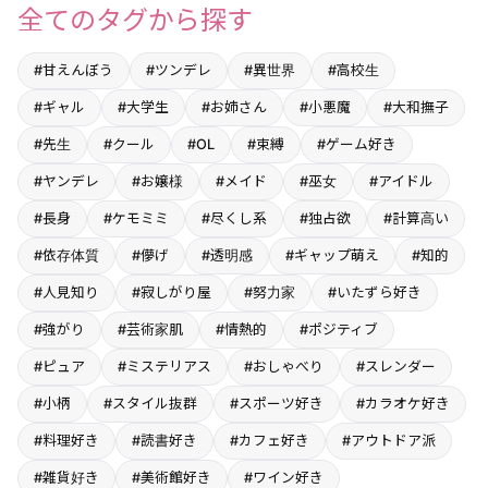
全てのタグから探す
#甘えんぼう
#ツンデレ
#異世界
#高校生
#ギャル
#大学生
#お姉さん
#小悪魔
#大和撫子
#先生
#クール
#OL
#束縛
#ゲーム好き
#ヤンデレ
#お嬢様
#メイド
#巫女
#アイドル
#長身
#ケモミミ
#尽くし系
#独占欲
#計算高い
#依存体質
#儚げ
#透明感
#ギャップ萌え
#知的
#人見知り
#寂しがり屋
#努力家
#いたずら好き
#強がり
#芸術家肌
#情熱的
#ポジティブ
#ピュア
#ミステリアス
#おしゃべり
#スレンダー
#小柄
#スタイル抜群
#スポーツ好き
#カラオケ好き
#料理好き
#読書好き
#カフェ好き
#アウトドア派
#雑貨好き
#美術館好き
#ワイン好き