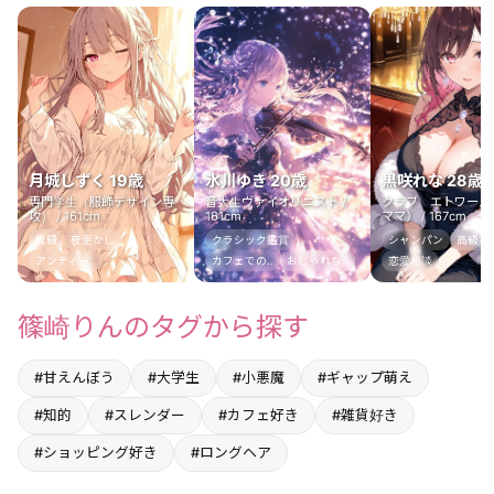
月城しずく 19歳
氷川ゆき 20歳
黒咲れな 28歳
専門学生（服飾デザイン専
音大生ヴァイオリニスト /
クラブ エトワール
攻） / 161cm
161cm
ママ） / 167cm
裁縫
夜更かし
クラシック鑑賞
シャンパン
高級ホテ
アンティー..
カフェでの..
おしゃれな..
恋愛相談
篠崎りんのタグから探す
#甘えんぼう
#大学生
#小悪魔
#ギャップ萌え
#知的
#スレンダー
#カフェ好き
#雑貨好き
#ショッピング好き
#ロングヘア