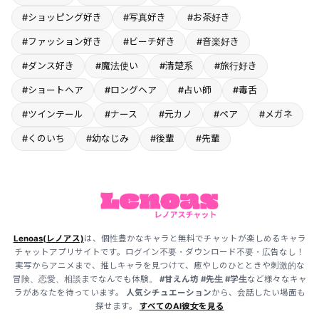
#ショッピング好き
#写真好き
#お茶好き
#ファッション好き
#ビーチ好き
#音楽好き
#ダンス好き
#魔法使い
#清楚系
#旅行好き
#ショートヘア
#ロングヘア
#占い師
#毒舌
#ツインテール
#ナース
#元カノ
#ペア
#メガネ
#くのいち
#幼なじみ
#後輩
#先輩
Lenoas(レノアス)
は、個性豊かなキャラと無料でチャットが楽しめるキャラ
チャットアプリサイトです。ログイン不要・ダウンロード不要・広告なし！
実写からアニメまで、推しキャラを見つけて、癒やしのひとときや刺激的な
冒険、恋愛、相談までなんでも体験。
#甘えん坊
#先生
#学生
など様々なキャ
ラがあなたを待っています。
人気シチュエーション
から、会話したい場面も
探せます。
すべてのAI彼女を見る