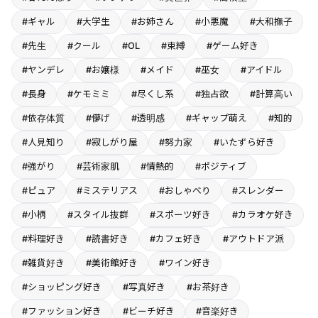
#ギャル
#大学生
#お姉さん
#小悪魔
#大和撫子
#先生
#クール
#OL
#束縛
#ゲーム好き
#ヤンデレ
#お嬢様
#メイド
#巫女
#アイドル
#長身
#ケモミミ
#尽くし系
#独占欲
#計算高い
#依存体質
#儚げ
#透明感
#ギャップ萌え
#知的
#人見知り
#寂しがり屋
#努力家
#いたずら好き
#強がり
#芸術家肌
#情熱的
#ポジティブ
#ピュア
#ミステリアス
#おしゃべり
#スレンダー
#小柄
#スタイル抜群
#スポーツ好き
#カラオケ好き
#料理好き
#読書好き
#カフェ好き
#アウトドア派
#雑貨好き
#美術館好き
#ワイン好き
#ショッピング好き
#写真好き
#お茶好き
#ファッション好き
#ビーチ好き
#音楽好き