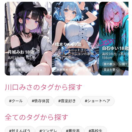
橋本りん 19歳
白石ゆい 18歳
アイドルユニットきらめき
月城みお 18歳
♡インフレーションの歌唱
高校3年生（家出中）
高校3年生 / 153cm
担当 / 164cm
156cm
音楽を聴くこと
ボイストレーニング
夜の散歩
公園でダン
深夜の散歩
ファッショ..
水族館めぐ..
クラゲ観察
音楽を聴く
川口みさのタグから探す
#クール
#依存体質
#音楽好き
#ショートヘア
全てのタグから探す
#甘えんぼう
#ツンデレ
#異世界
#高校生