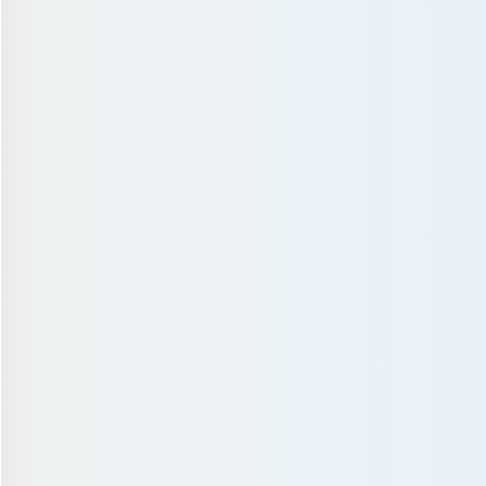
白浜りんか 19歳
植田ゆな 20歳
早乙女しおり
究者
大学生（マッチングアプリ
/
短大生（国文学科） /
で出会った女の子） /
高校3年生（双
153cm
160cm
158cm
パ..
古書収集
妄想恋文を..
カフェ巡り
自撮り研究
読書
漫画を
昭和喫茶巡..
恋バナ
一人散歩