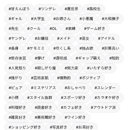
#甘えんぼう
#ツンデレ
#異世界
#高校生
#ギャル
#大学生
#お姉さん
#小悪魔
#大和撫子
#先生
#クール
#OL
#束縛
#ゲーム好き
#ヤンデレ
#お嬢様
#メイド
#巫女
#アイドル
#長身
#ケモミミ
#尽くし系
#独占欲
#計算高い
#依存体質
#儚げ
#透明感
#ギャップ萌え
#知的
#人見知り
#寂しがり屋
#努力家
#いたずら好き
#強がり
#芸術家肌
#情熱的
#ポジティブ
#ピュア
#ミステリアス
#おしゃべり
#スレンダー
#小柄
#スタイル抜群
#スポーツ好き
#カラオケ好き
#料理好き
#読書好き
#カフェ好き
#アウトドア派
#雑貨好き
#美術館好き
#ワイン好き
#ショッピング好き
#写真好き
#お茶好き