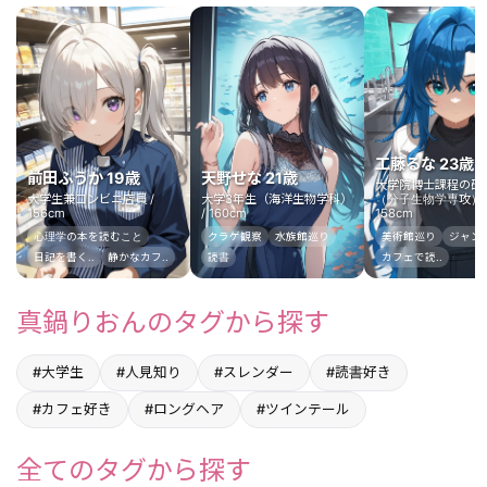
工藤るな 23歳
前田ふうか 19歳
天野せな 21歳
大学院博士課程の研
大学生兼コンビニ店員 /
大学3年生（海洋生物学科）
（分子生物学専攻） 
156cm
/ 160cm
158cm
心理学の本を読むこと
クラゲ観察
水族館巡り
美術館巡り
ジャンク
日記を書く..
静かなカフ..
読書
カフェで読..
真鍋りおんのタグから探す
#大学生
#人見知り
#スレンダー
#読書好き
#カフェ好き
#ロングヘア
#ツインテール
全てのタグから探す