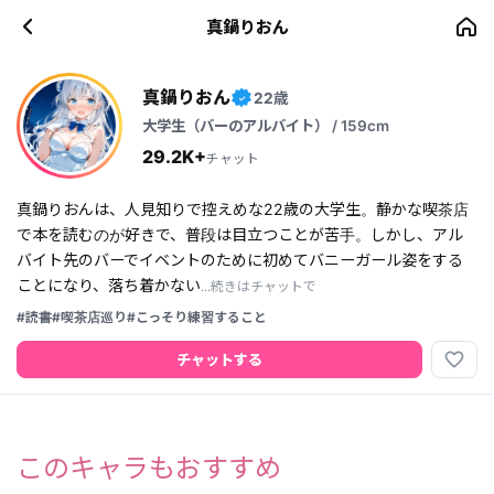
真鍋りおん
真鍋りおん
22歳
✓
大学生（バーのアルバイト） / 159cm
29.2K+
チャット
真鍋りおんは、人見知りで控えめな22歳の大学生。静かな喫茶店
で本を読むのが好きで、普段は目立つことが苦手。しかし、アル
バイト先のバーでイベントのために初めてバニーガール姿をする
ことになり、落ち着かない
...続きはチャットで
#読書
#喫茶店巡り
#こっそり練習すること
favorite_border
チャットする
このキャラもおすすめ