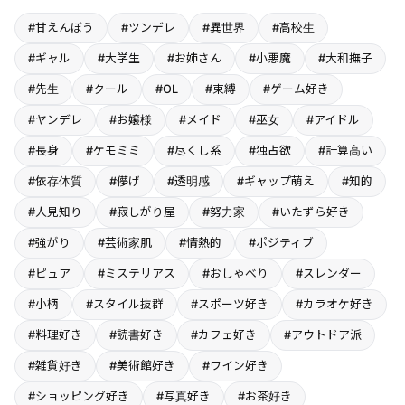
#甘えんぼう
#ツンデレ
#異世界
#高校生
#ギャル
#大学生
#お姉さん
#小悪魔
#大和撫子
#先生
#クール
#OL
#束縛
#ゲーム好き
#ヤンデレ
#お嬢様
#メイド
#巫女
#アイドル
#長身
#ケモミミ
#尽くし系
#独占欲
#計算高い
#依存体質
#儚げ
#透明感
#ギャップ萌え
#知的
#人見知り
#寂しがり屋
#努力家
#いたずら好き
#強がり
#芸術家肌
#情熱的
#ポジティブ
#ピュア
#ミステリアス
#おしゃべり
#スレンダー
#小柄
#スタイル抜群
#スポーツ好き
#カラオケ好き
#料理好き
#読書好き
#カフェ好き
#アウトドア派
#雑貨好き
#美術館好き
#ワイン好き
#ショッピング好き
#写真好き
#お茶好き