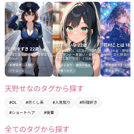
山下ゆいな 22歳
花村ことは 18
山崎ゆずき 22歳
新卒1年目OL（広告代理店
高校3年生（野球部
地域交番勤務の若手警察官 /
のプランナー見習い・資料
ャー・文化祭実行委員
160cm
作成と進行管理） / 158cm
158cm
料理研究
人助け
カフェ巡り
御朱印集め
お弁当作り
イベント
パトロール
手帳でのタ..
友達とカラ..
天野せなのタグから探す
#OL
#尽くし系
#人見知り
#料理好き
#ショートヘア
#後輩
全てのタグから探す