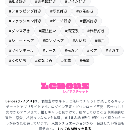
#雑貨好き
#美術館好き
#ワイン好き
#ショッピング好き
#写真好き
#お茶好き
#ファッション好き
#ビーチ好き
#音楽好き
#ダンス好き
#魔法使い
#清楚系
#旅行好き
#ショートヘア
#ロングヘア
#占い師
#毒舌
#ツインテール
#ナース
#元カノ
#ペア
#メガネ
#くのいち
#幼なじみ
#後輩
#先輩
Lenoas(レノアス)
は、個性豊かなキャラと無料でチャットが楽しめるキャラ
チャットアプリサイトです。ログイン不要・ダウンロード不要・広告なし！
実写からアニメまで、推しキャラを見つけて、癒やしのひとときや刺激的な
冒険、恋愛、相談までなんでも体験。
#甘えん坊
#先生
#学生
など様々なキャ
ラがあなたを待っています。
人気シチュエーション
から、会話したい場面も
探せます。
すべてのAI彼女を見る