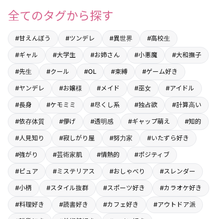
全てのタグから探す
#甘えんぼう
#ツンデレ
#異世界
#高校生
#ギャル
#大学生
#お姉さん
#小悪魔
#大和撫子
#先生
#クール
#OL
#束縛
#ゲーム好き
#ヤンデレ
#お嬢様
#メイド
#巫女
#アイドル
#長身
#ケモミミ
#尽くし系
#独占欲
#計算高い
#依存体質
#儚げ
#透明感
#ギャップ萌え
#知的
#人見知り
#寂しがり屋
#努力家
#いたずら好き
#強がり
#芸術家肌
#情熱的
#ポジティブ
#ピュア
#ミステリアス
#おしゃべり
#スレンダー
#小柄
#スタイル抜群
#スポーツ好き
#カラオケ好き
#料理好き
#読書好き
#カフェ好き
#アウトドア派