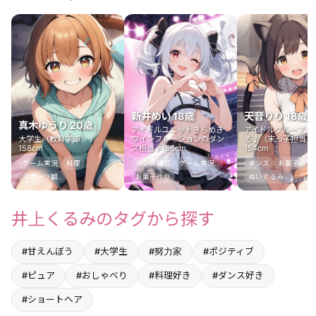
新井めい 18歳
天音りり 18歳
真木ゆうり 20歳
アイドルユニットきらめき
アイドルグループ 
大学生（教育学部） /
♡インフレーションのダン
る♪（末っ子担当） 
158cm
ス担当 / 156cm
154cm
ゲーム実況
料理
ダンス練習
ゲーム実況..
ダンス
お菓子作り
スポーツ観..
お菓子作り
ぬいぐるみ..
井上くるみのタグから探す
#甘えんぼう
#大学生
#努力家
#ポジティブ
#ピュア
#おしゃべり
#料理好き
#ダンス好き
#ショートヘア