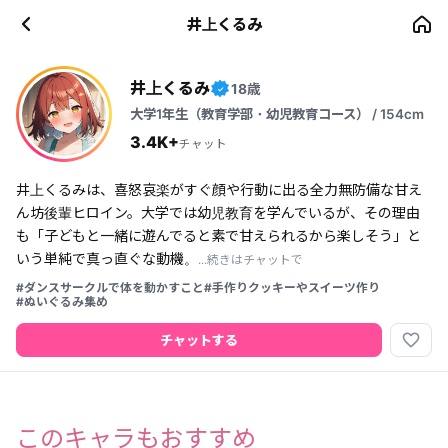
井上くるみ
井上くるみ
18歳
✓
大学1年生（教育学部・幼児教育コース） / 154cm
3.4K+
チャット
井上くるみは、喜怒哀楽がすぐ顔や行動に出る全力無防備な甘え
ん坊後輩ヒロイン。大学では幼児教育を学んでいるが、その理由
も「子どもと一緒に遊んでると素で甘えられるから楽しそう」と
いう単純で真っ直ぐな動機。
...続きはチャットで
#ダンスサークルで体を動かすこと
#手作りクッキーやスイーツ作り
#ぬいぐるみ集め
favorite_border
チャットする
このキャラもおすすめ