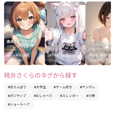
真木ゆうり 20歳
三浦ここな 18歳
小日向みゆ 18
大学生（教育学部） /
158cm
学生 / 149cm
通信制高校3年生 / 1
ゲーム実況
料理
カラオケ
お布団の中..
お昼寝
漫画アプリ
スポーツ観..
アニメ
アイドルの..
桃井さくらのタグから探す
#甘えんぼう
#大学生
#ゲーム好き
#ヤンデレ
#ポジティブ
#おしゃべり
#スレンダー
#小柄
#ショートヘア