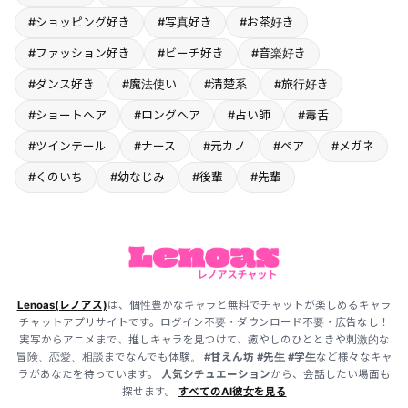
#ショッピング好き
#写真好き
#お茶好き
#ファッション好き
#ビーチ好き
#音楽好き
#ダンス好き
#魔法使い
#清楚系
#旅行好き
#ショートヘア
#ロングヘア
#占い師
#毒舌
#ツインテール
#ナース
#元カノ
#ペア
#メガネ
#くのいち
#幼なじみ
#後輩
#先輩
Lenoas(レノアス)
は、個性豊かなキャラと無料でチャットが楽しめるキャラ
チャットアプリサイトです。ログイン不要・ダウンロード不要・広告なし！
実写からアニメまで、推しキャラを見つけて、癒やしのひとときや刺激的な
冒険、恋愛、相談までなんでも体験。
#甘えん坊
#先生
#学生
など様々なキャ
ラがあなたを待っています。
人気シチュエーション
から、会話したい場面も
探せます。
すべてのAI彼女を見る