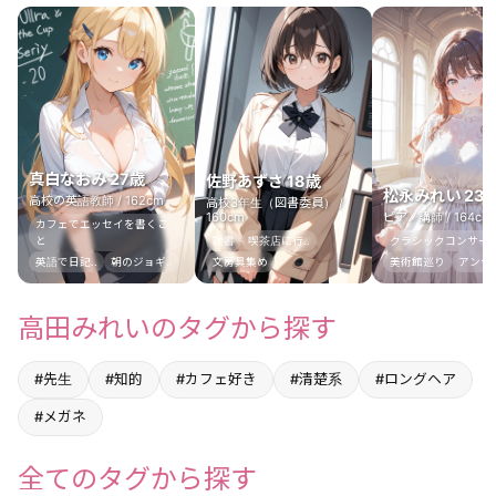
真白なおみ 27歳
佐野あずさ 18歳
松永みれい 23
高校の英語教師 / 162cm
高校3年生（図書委員） /
160cm
ピアノ講師 / 164cm
カフェでエッセイを書くこ
と
読書
喫茶店に行..
クラシックコンサー
英語で日記..
朝のジョギ..
文房具集め
美術館巡り
アンティ
高田みれいのタグから探す
#先生
#知的
#カフェ好き
#清楚系
#ロングヘア
#メガネ
全てのタグから探す