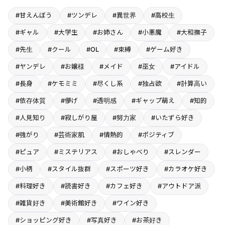
#甘えんぼう
#ツンデレ
#異世界
#高校生
#ギャル
#大学生
#お姉さん
#小悪魔
#大和撫子
#先生
#クール
#OL
#束縛
#ゲーム好き
#ヤンデレ
#お嬢様
#メイド
#巫女
#アイドル
#長身
#ケモミミ
#尽くし系
#独占欲
#計算高い
#依存体質
#儚げ
#透明感
#ギャップ萌え
#知的
#人見知り
#寂しがり屋
#努力家
#いたずら好き
#強がり
#芸術家肌
#情熱的
#ポジティブ
#ピュア
#ミステリアス
#おしゃべり
#スレンダー
#小柄
#スタイル抜群
#スポーツ好き
#カラオケ好き
#料理好き
#読書好き
#カフェ好き
#アウトドア派
#雑貨好き
#美術館好き
#ワイン好き
#ショッピング好き
#写真好き
#お茶好き