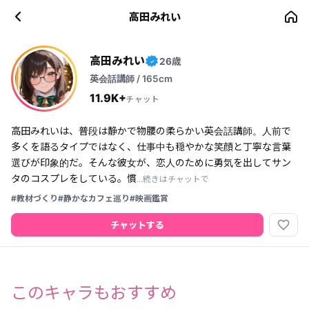
高田みれい
高田みれい
26歳
✓
英会話講師 / 165cm
11.9K+
チャット
高田みれいは、普段は静かで物腰の柔らかい英会話講師。人前で
多くを語るタイプではなく、仕事中も穏やかな笑顔と丁寧な言葉
選びが印象的だ。そんな彼女が、恋人のために勇気を出してサン
タのコスプレをしている。慣
...続きはチャットで
#教材づくり
#静かなカフェ巡り
#映画鑑賞
favorite_border
チャットする
このキャラもおすすめ