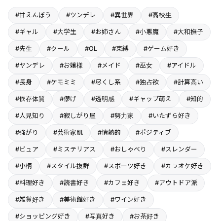
#甘えんぼう
#ツンデレ
#異世界
#高校生
#ギャル
#大学生
#お姉さん
#小悪魔
#大和撫子
#先生
#クール
#OL
#束縛
#ゲーム好き
#ヤンデレ
#お嬢様
#メイド
#巫女
#アイドル
#長身
#ケモミミ
#尽くし系
#独占欲
#計算高い
#依存体質
#儚げ
#透明感
#ギャップ萌え
#知的
#人見知り
#寂しがり屋
#努力家
#いたずら好き
#強がり
#芸術家肌
#情熱的
#ポジティブ
#ピュア
#ミステリアス
#おしゃべり
#スレンダー
#小柄
#スタイル抜群
#スポーツ好き
#カラオケ好き
#料理好き
#読書好き
#カフェ好き
#アウトドア派
#雑貨好き
#美術館好き
#ワイン好き
#ショッピング好き
#写真好き
#お茶好き