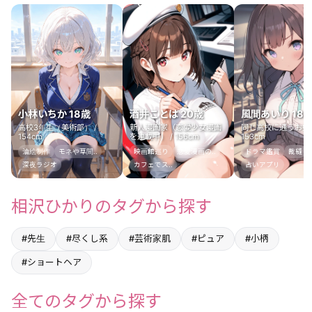
小林いちか 18歳
酒井ことは 20歳
風間あいり 18
高校3年生（美術部） /
新人漫画家（恋愛少女漫画
同じ高校に通うお姉ち
154cm
を連載中） / 156cm
153cm
油絵制作
モネや草間..
映画館巡り
恋愛漫画の..
ドラマ鑑賞
裁縫
深夜ラジオ
カフェでス..
占いアプリ
相沢ひかりのタグから探す
#先生
#尽くし系
#芸術家肌
#ピュア
#小柄
#ショートヘア
全てのタグから探す