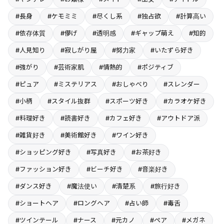
#長身
#ケモミミ
#尽くし系
#独占欲
#計算高い
#依存体質
#儚げ
#透明感
#ギャップ萌え
#知的
#人見知り
#寂しがり屋
#努力家
#いたずら好き
#強がり
#芸術家肌
#情熱的
#ポジティブ
#ピュア
#ミステリアス
#おしゃべり
#スレンダー
#小柄
#スタイル抜群
#スポーツ好き
#カラオケ好き
#料理好き
#読書好き
#カフェ好き
#アウトドア派
#雑貨好き
#美術館好き
#ワイン好き
#ショッピング好き
#写真好き
#お茶好き
#ファッション好き
#ビーチ好き
#音楽好き
#ダンス好き
#魔法使い
#清楚系
#旅行好き
#ショートヘア
#ロングヘア
#占い師
#毒舌
#ツインテール
#ナース
#元カノ
#ペア
#メガネ