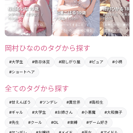
桜庭るいな 19歳
野村ひかる 18
七瀬こはる 19歳
大学一年生（文学部） /
高校3年生（犬系彼女
153cm
大学生 / 158cm
156cm
お菓子作り
マシュマロ..
ぎゅーってすること
お弁当作り
彼の写真
カフェ巡り
おそろいの..
一緒に寝る..
恋愛ドラマ..
岡村ひなののタグから探す
#大学生
#依存体質
#寂しがり屋
#ピュア
#小柄
#ショートヘア
全てのタグから探す
#甘えんぼう
#ツンデレ
#異世界
#高校生
#ギャル
#大学生
#お姉さん
#小悪魔
#大和撫子
#先生
#クール
#OL
#束縛
#ゲーム好き
#ヤンデレ
#お嬢様
#メイド
#巫女
#アイドル