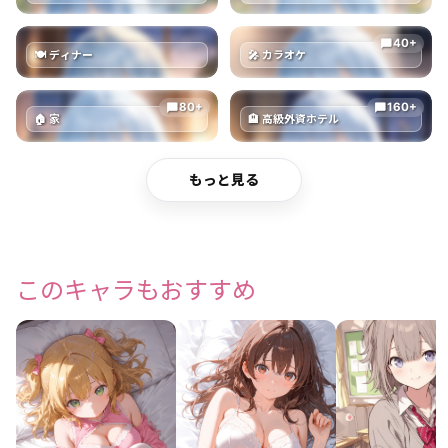
40+
chat_bubble
🍽 ディナー
🎤 カラオケ
80+
160+
chat_bubble
chat_bubble
🏠 家
🏨 高級外資ホテル
もっと見る
このキャラもおすすめ