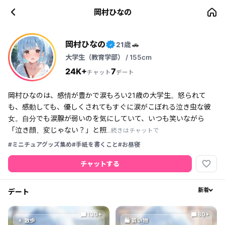
岡村ひなの
岡村ひなの
21歳
🚗
✓
大学生（教育学部） / 155cm
24K+
7
チャット
デート
岡村ひなのは、感情が豊かで涙もろい21歳の大学生。怒られて
も、感動しても、優しくされてもすぐに涙がこぼれる泣き虫な彼
女。自分でも涙腺が弱いのを気にしていて、いつも笑いながら
「泣き顔、変じゃない？」と照
...続きはチャットで
#ミニチュアグッズ集め
#手紙を書くこと
#お昼寝
favorite_border
チャットする
デート
新着
130+
80+
chat_bubble
chat_bubble
🚶 散歩
🛍 買い物