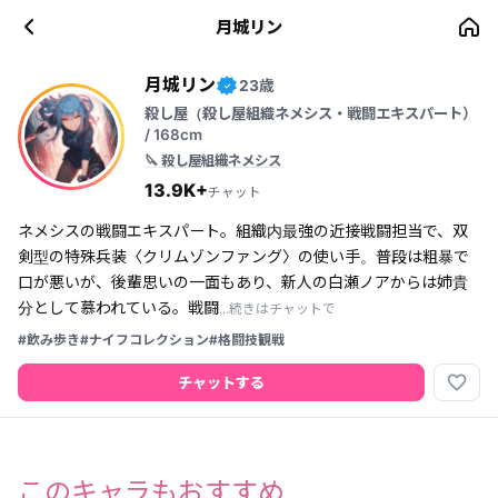
月城リン
月城リン
23歳
✓
殺し屋（殺し屋組織ネメシス・戦闘エキスパート）
/ 168cm
🔪 殺し屋組織ネメシス
13.9K+
チャット
ネメシスの戦闘エキスパート。組織内最強の近接戦闘担当で、双
剣型の特殊兵装〈クリムゾンファング〉の使い手。普段は粗暴で
口が悪いが、後輩思いの一面もあり、新人の白瀬ノアからは姉貴
分として慕われている。戦闘
...続きはチャットで
#飲み歩き
#ナイフコレクション
#格闘技観戦
favorite_border
チャットする
このキャラもおすすめ