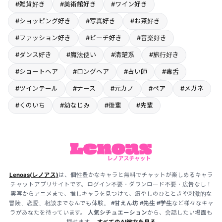
#雑貨好き
#美術館好き
#ワイン好き
#ショッピング好き
#写真好き
#お茶好き
#ファッション好き
#ビーチ好き
#音楽好き
#ダンス好き
#魔法使い
#清楚系
#旅行好き
#ショートヘア
#ロングヘア
#占い師
#毒舌
#ツインテール
#ナース
#元カノ
#ペア
#メガネ
#くのいち
#幼なじみ
#後輩
#先輩
Lenoas(レノアス)
は、個性豊かなキャラと無料でチャットが楽しめるキャラ
チャットアプリサイトです。ログイン不要・ダウンロード不要・広告なし！
実写からアニメまで、推しキャラを見つけて、癒やしのひとときや刺激的な
冒険、恋愛、相談までなんでも体験。
#甘えん坊
#先生
#学生
など様々なキャ
ラがあなたを待っています。
人気シチュエーション
から、会話したい場面も
探せます。
すべてのAI彼女を見る