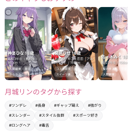
神楽ひな 18歳
葵井りせ 18歳
佐々木みく 18
高校3年生（転校生） /
おかえりカフェ恋恋（アル
160cm
バイト） / 165cm
高校3年生 / 156cm
人間観察
昼寝
コスメ研究
ネイル
髪の手入れ
恋愛ドラ
からかうこ..
スイーツ食..
人間観察
月城リンのタグから探す
#ツンデレ
#長身
#ギャップ萌え
#強がり
#スレンダー
#スタイル抜群
#スポーツ好き
#ロングヘア
#毒舌