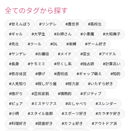
全てのタグから探す
#甘えんぼう
#ツンデレ
#異世界
#高校生
#ギャル
#大学生
#お姉さん
#小悪魔
#大和撫子
#先生
#クール
#OL
#束縛
#ゲーム好き
#ヤンデレ
#お嬢様
#メイド
#巫女
#アイドル
#長身
#ケモミミ
#尽くし系
#独占欲
#計算高い
#依存体質
#儚げ
#透明感
#ギャップ萌え
#知的
#人見知り
#寂しがり屋
#努力家
#いたずら好き
#強がり
#芸術家肌
#情熱的
#ポジティブ
#ピュア
#ミステリアス
#おしゃべり
#スレンダー
#小柄
#スタイル抜群
#スポーツ好き
#カラオケ好き
#料理好き
#読書好き
#カフェ好き
#アウトドア派